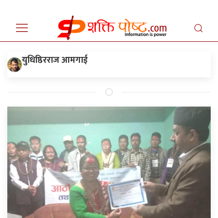
युधिष्ठिरराज आमगाई