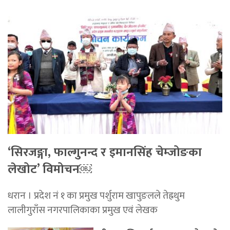
‘सिरजङ्गा, फाल्गुनन्द र इमानसिंह चेम्जोङका
लेखोट’ विमोचन￼
धरान । प्रदेश नं १ का प्रमुख पर्शुराम खापुङलले तेह्रथुम
लालीगुराँस नगरपालिकाका प्रमुख एवं लेखक