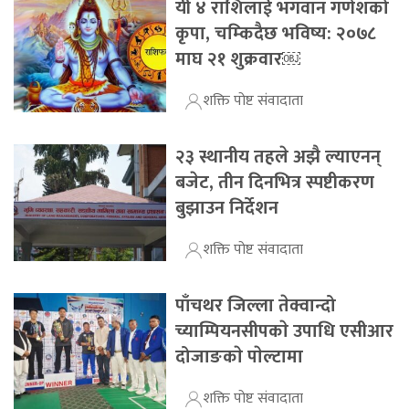
यी ४ राशिलाई भगवान गणेशको
कृपा, चम्किदैछ भविष्य: २०७८
माघ २१ शुक्रवार￼
शक्ति पोष्ट संवादाता
२३ स्थानीय तहले अझै ल्याएनन्
बजेट, तीन दिनभित्र स्पष्टीकरण
बुझाउन निर्देशन
शक्ति पोष्ट संवादाता
पाँचथर जिल्ला तेक्वान्दो
च्याम्पियनसीपकाे उपाधि एसीआर
दोजाङकाे पाेल्टामा
शक्ति पोष्ट संवादाता