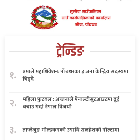
ट्रेन्डिङ
एमाले महाधिवेशनः पाँचथरका ३ जना केन्द्रिय सदस्यमा
१.
भिड्दै
महिला फुटबल : अन्जनाले पेनाल्टीसुटआउटमा दुई
२.
बचाउ गर्दा नेपाल विजयी
३.
ताप्लेजुङ गोल्डकपको उपाधि सलहेशको पोल्टामा