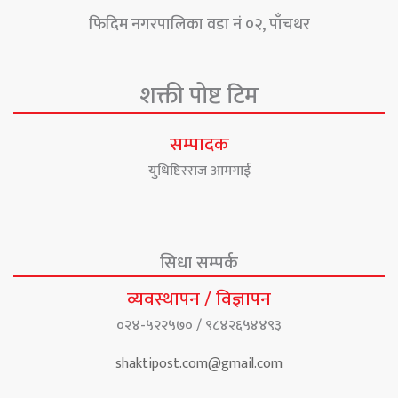
फिदिम नगरपालिका वडा नं ०२, पाँचथर
शक्ती पोष्ट टिम
सम्पादक
युधिष्टिरराज आमगाई
सिधा सम्पर्क
व्यवस्थापन / विज्ञापन
०२४-५२२५७० / ९८४२६५४४९३
shaktipost.com@gmail.com