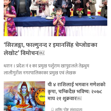
‘सिरजङ्गा, फाल्गुनन्द र इमानसिंह चेम्जोङका
लेखोट’ विमोचन￼
धरान । प्रदेश नं १ का प्रमुख पर्शुराम खापुङलले तेह्रथुम
लालीगुराँस नगरपालिकाका प्रमुख एवं लेखक
यी ४ राशिलाई भगवान गणेशको
कृपा, चम्किदैछ भविष्य: २०७८
माघ २१ शुक्रवार￼
शक्ति पोष्ट संवादाता