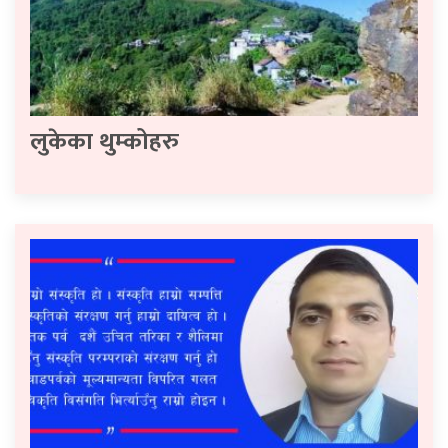
लुकेका थुम्कोहरु