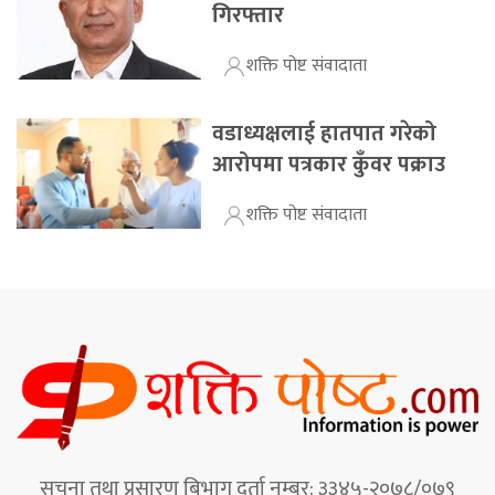
गिरफ्तार
शक्ति पोष्ट संवादाता
वडाध्यक्षलाई हातपात गरेको
आरोपमा पत्रकार कुँवर पक्राउ
शक्ति पोष्ट संवादाता
सूचना तथा प्रसारण बिभाग दर्ता नम्बर: ३३४५-२०७८/०७९