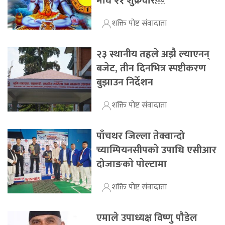
माघ २१ शुक्रवार￼
शक्ति पोष्ट संवादाता
२३ स्थानीय तहले अझै ल्याएनन्
बजेट, तीन दिनभित्र स्पष्टीकरण
बुझाउन निर्देशन
शक्ति पोष्ट संवादाता
पाँचथर जिल्ला तेक्वान्दो
च्याम्पियनसीपकाे उपाधि एसीआर
दोजाङकाे पाेल्टामा
शक्ति पोष्ट संवादाता
एमाले उपाध्यक्ष विष्णु पौडेल