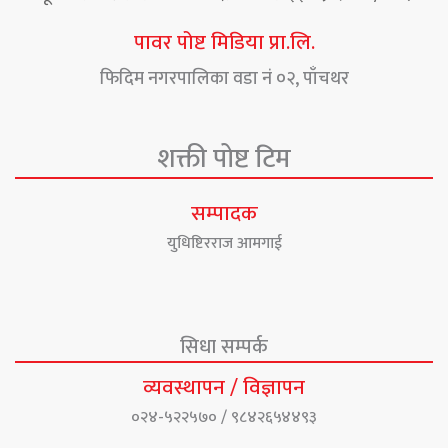
पावर पोष्ट मिडिया प्रा.लि.
फिदिम नगरपालिका वडा नं ०२, पाँचथर
शक्ती पोष्ट टिम
सम्पादक
युधिष्टिरराज आमगाई
सिधा सम्पर्क
व्यवस्थापन / विज्ञापन
०२४-५२२५७० / ९८४२६५४४९३