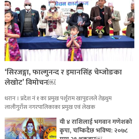
‘सिरजङ्गा, फाल्गुनन्द र इमानसिंह चेम्जोङका
लेखोट’ विमोचन￼
धरान । प्रदेश नं १ का प्रमुख पर्शुराम खापुङलले तेह्रथुम
लालीगुराँस नगरपालिकाका प्रमुख एवं लेखक
यी ४ राशिलाई भगवान गणेशको
कृपा, चम्किदैछ भविष्य: २०७८