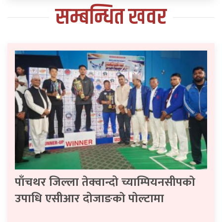
सम्बन्धित खवर
पाँचथर जिल्ला तेक्वान्दो च्याम्पियनसीपकाे
उपाधि एसीआर दोजाङकाे पाेल्टामा