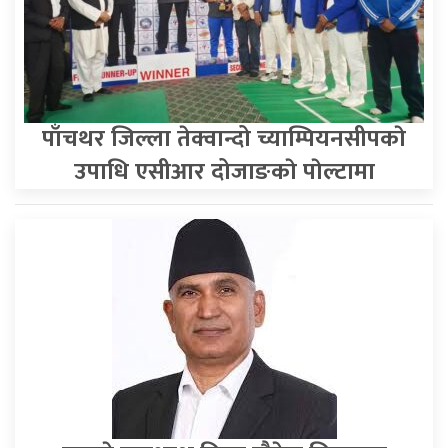
पाँचथर जिल्ला तेक्वान्दो च्याम्पियनसीपकाे
उपाधि एसीआर दोजाङकाे पाेल्टामा