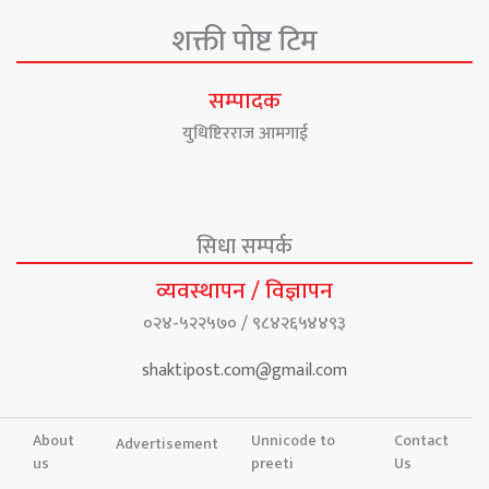
शक्ती पोष्ट टिम
सम्पादक
युधिष्टिरराज आमगाई
सिधा सम्पर्क
व्यवस्थापन / विज्ञापन
०२४-५२२५७० / ९८४२६५४४९३
shaktipost.com@gmail.com
About
Unnicode to
Contact
Advertisement
us
preeti
Us