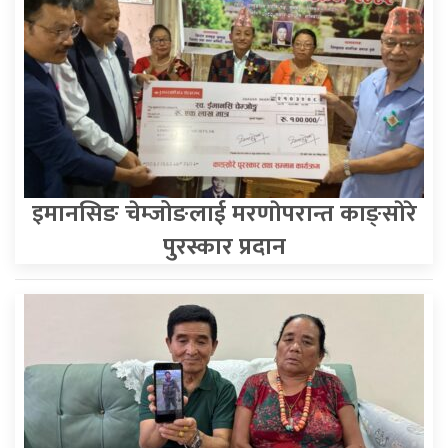
इमानसिङ चेम्जोङलाई मरणाेपरान्त काङ्साेरे
पुरस्कार प्रदान