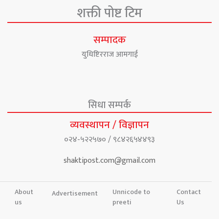
शक्ती पोष्ट टिम
सम्पादक
युधिष्टिरराज आमगाई
सिधा सम्पर्क
व्यवस्थापन / विज्ञापन
०२४-५२२५७० / ९८४२६५४४९३
shaktipost.com@gmail.com
About
Unnicode to
Contact
Advertisement
us
preeti
Us