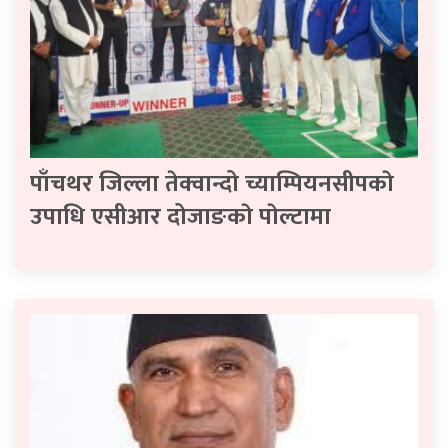
पाँचथर जिल्ला तेक्वान्दो च्याम्पियनसीपकाे
उपाधि एसीआर दोजाङकाे पाेल्टामा