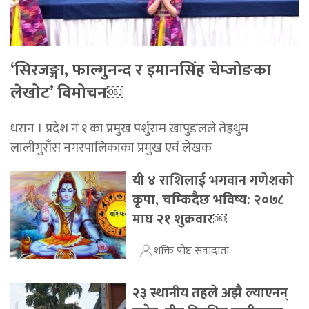
‘सिरजङ्गा, फाल्गुनन्द र इमानसिंह चेम्जोङका
लेखोट’ विमोचन￼
धरान । प्रदेश नं १ का प्रमुख पर्शुराम खापुङलले तेह्रथुम
लालीगुराँस नगरपालिकाका प्रमुख एवं लेखक
यी ४ राशिलाई भगवान गणेशको
कृपा, चम्किदैछ भविष्य: २०७८
माघ २१ शुक्रवार￼
शक्ति पोष्ट संवादाता
२३ स्थानीय तहले अझै ल्याएनन्