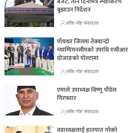
बजेट, तीन दिनभित्र स्पष्टीकरण
बुझाउन निर्देशन
शक्ति पोष्ट संवादाता
पाँचथर जिल्ला तेक्वान्दो
च्याम्पियनसीपकाे उपाधि एसीआर
दोजाङकाे पाेल्टामा
शक्ति पोष्ट संवादाता
एमाले उपाध्यक्ष विष्णु पौडेल
गिरफ्तार
शक्ति पोष्ट संवादाता
वडाध्यक्षलाई हातपात गरेको