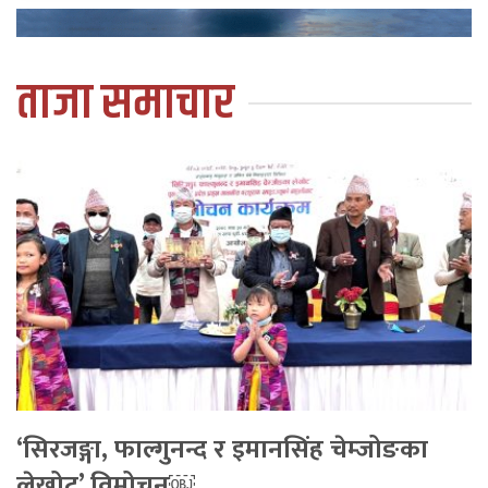
ताजा समाचार
‘सिरजङ्गा, फाल्गुनन्द र इमानसिंह चेम्जोङका
लेखोट’ विमोचन￼