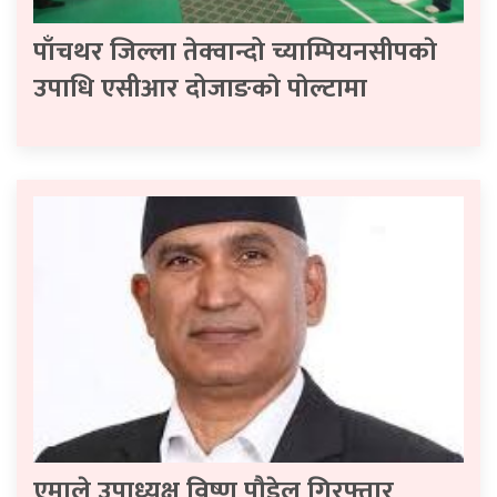
पाँचथर जिल्ला तेक्वान्दो च्याम्पियनसीपकाे
उपाधि एसीआर दोजाङकाे पाेल्टामा
एमाले उपाध्यक्ष विष्णु पौडेल गिरफ्तार