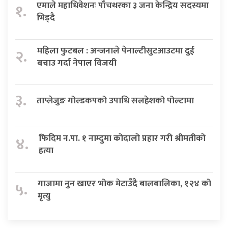
एमाले महाधिवेशनः पाँचथरका ३ जना केन्द्रिय सदस्यमा
१.
भिड्दै
महिला फुटबल : अन्जनाले पेनाल्टीसुटआउटमा दुई
२.
बचाउ गर्दा नेपाल विजयी
३.
ताप्लेजुङ गोल्डकपको उपाधि सलहेशको पोल्टामा
फिदिम न.पा. १ नाम्दुमा कोदालो प्रहार गरी श्रीमतीको
४.
हत्या
गाजामा नुन खाएर भोक मेटाउँदै बालबालिका, १२४ को
५.
मृत्यु