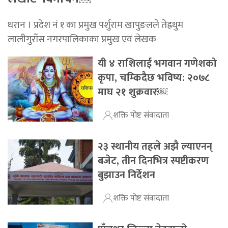
धरान । प्रदेश नं १ का प्रमुख पर्शुराम खापुङलले तेह्रथुम
लालीगुराँस नगरपालिकाका प्रमुख एवं लेखक
यी ४ राशिलाई भगवान गणेशको
कृपा, चम्किदैछ भविष्य: २०७८
माघ २१ शुक्रवार￼
शक्ति पोष्ट संवादाता
२३ स्थानीय तहले अझै ल्याएनन्
बजेट, तीन दिनभित्र स्पष्टीकरण
बुझाउन निर्देशन
शक्ति पोष्ट संवादाता