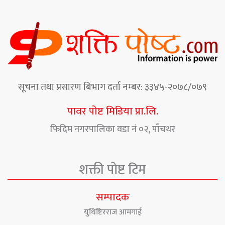
सूचना तथा प्रसारण बिभाग दर्ता नम्बर: ३३४५-२०७८/०७९
पावर पोष्ट मिडिया प्रा.लि.
फिदिम नगरपालिका वडा नं ०२, पाँचथर
शक्ती पोष्ट टिम
सम्पादक
युधिष्टिरराज आमगाई