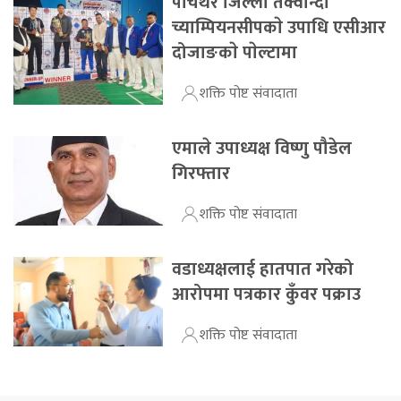
पाँचथर जिल्ला तेक्वान्दो
च्याम्पियनसीपकाे उपाधि एसीआर
दोजाङकाे पाेल्टामा
शक्ति पोष्ट संवादाता
एमाले उपाध्यक्ष विष्णु पौडेल
गिरफ्तार
शक्ति पोष्ट संवादाता
वडाध्यक्षलाई हातपात गरेको
आरोपमा पत्रकार कुँवर पक्राउ
शक्ति पोष्ट संवादाता