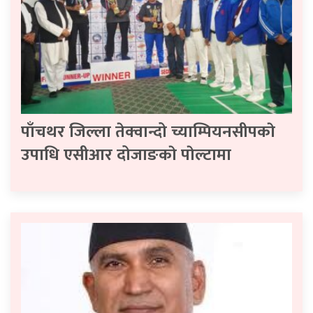
पाँचथर जिल्ला तेक्वान्दो च्याम्पियनसीपकाे
उपाधि एसीआर दोजाङकाे पाेल्टामा