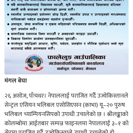
मंगल बेघा
२६ असोज, पाँचथर। नेपाललाई पराजित गर्दै उज्वेकिस्तानले
सेन्ट्रल एसियन भलिबल एसोसिएसन (काभा) यू–२० पुरुष
भलिबल च्याम्पियनसिपको उपाधी उचालेको छ । श्रीलङ्काको
कोलम्बोमा आईतबार सम्पन्न फाइनलमा नेपाललाई ३–१ को
सेटमा पराजित गर्दै उज्वेकिस्ताले उपाधी उचालेको हो