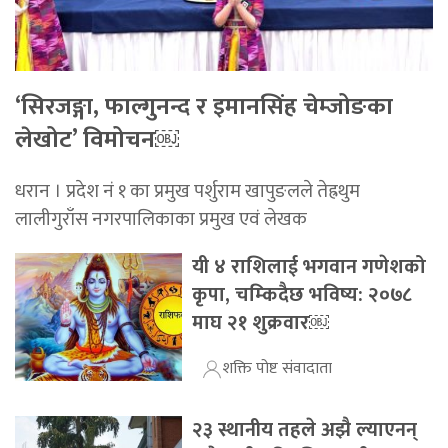
‘सिरजङ्गा, फाल्गुनन्द र इमानसिंह चेम्जोङका
लेखोट’ विमोचन￼
धरान । प्रदेश नं १ का प्रमुख पर्शुराम खापुङलले तेह्रथुम
लालीगुराँस नगरपालिकाका प्रमुख एवं लेखक
यी ४ राशिलाई भगवान गणेशको
कृपा, चम्किदैछ भविष्य: २०७८
माघ २१ शुक्रवार￼
शक्ति पोष्ट संवादाता
२३ स्थानीय तहले अझै ल्याएनन्