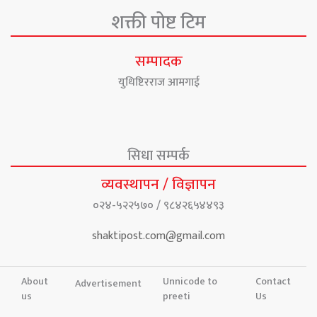
शक्ती पोष्ट टिम
सम्पादक
युधिष्टिरराज आमगाई
सिधा सम्पर्क
व्यवस्थापन / विज्ञापन
०२४-५२२५७० / ९८४२६५४४९३
shaktipost.com@gmail.com
About
Unnicode to
Contact
Advertisement
us
preeti
Us