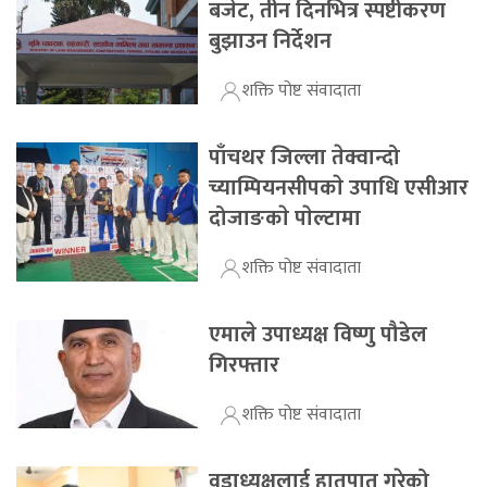
बजेट, तीन दिनभित्र स्पष्टीकरण
बुझाउन निर्देशन
शक्ति पोष्ट संवादाता
पाँचथर जिल्ला तेक्वान्दो
च्याम्पियनसीपकाे उपाधि एसीआर
दोजाङकाे पाेल्टामा
शक्ति पोष्ट संवादाता
एमाले उपाध्यक्ष विष्णु पौडेल
गिरफ्तार
शक्ति पोष्ट संवादाता
वडाध्यक्षलाई हातपात गरेको