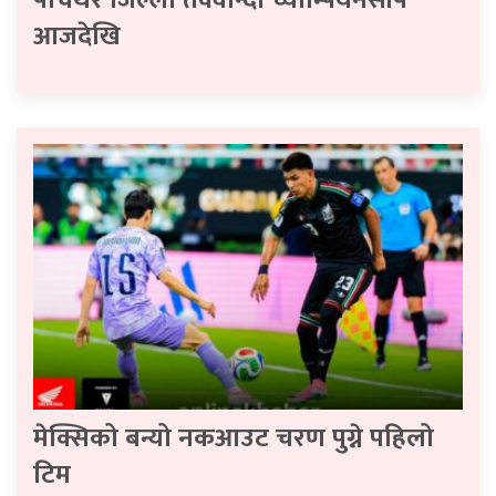
पाँचथर जिल्ला तेक्वान्दो च्याम्पियनसीप
आजदेखि
मेक्सिको बन्यो नकआउट चरण पुग्ने पहिलो
टिम