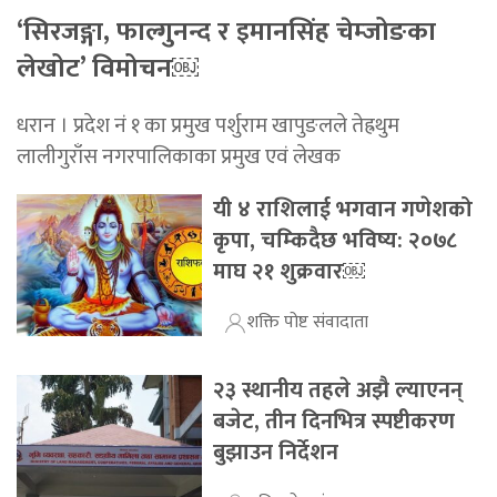
‘सिरजङ्गा, फाल्गुनन्द र इमानसिंह चेम्जोङका
लेखोट’ विमोचन￼
धरान । प्रदेश नं १ का प्रमुख पर्शुराम खापुङलले तेह्रथुम
लालीगुराँस नगरपालिकाका प्रमुख एवं लेखक
यी ४ राशिलाई भगवान गणेशको
कृपा, चम्किदैछ भविष्य: २०७८
माघ २१ शुक्रवार￼
शक्ति पोष्ट संवादाता
२३ स्थानीय तहले अझै ल्याएनन्
बजेट, तीन दिनभित्र स्पष्टीकरण
बुझाउन निर्देशन