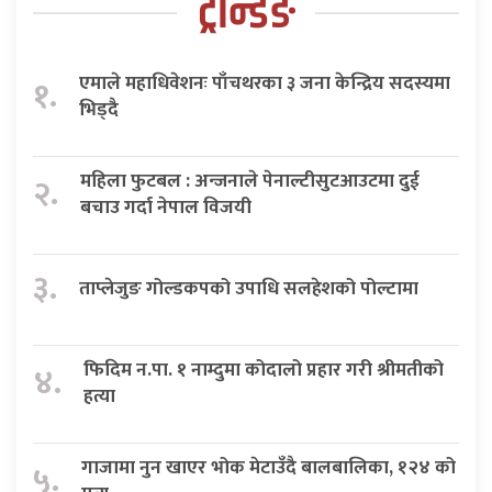
ट्रेन्डिङ
एमाले महाधिवेशनः पाँचथरका ३ जना केन्द्रिय सदस्यमा
१.
भिड्दै
महिला फुटबल : अन्जनाले पेनाल्टीसुटआउटमा दुई
२.
बचाउ गर्दा नेपाल विजयी
३.
ताप्लेजुङ गोल्डकपको उपाधि सलहेशको पोल्टामा
फिदिम न.पा. १ नाम्दुमा कोदालो प्रहार गरी श्रीमतीको
४.
हत्या
गाजामा नुन खाएर भोक मेटाउँदै बालबालिका, १२४ को
५.