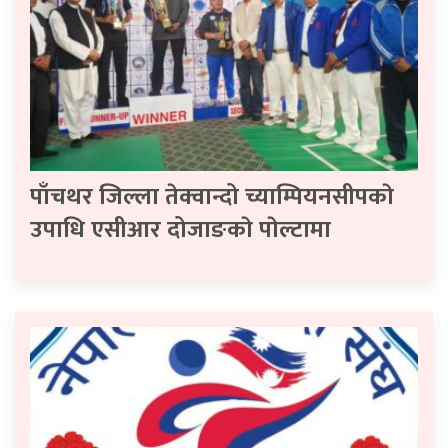
पाँचथर जिल्ला तेक्वान्दो च्याम्पियनसीपकाे
उपाधि एसीआर दोजाङकाे पाेल्टामा