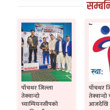
सम्बन
पाँचथर जिल्ला
पाँचथर ज
तेक्वान्दो
तेक्वान्दो
च्याम्पियनसीपकाे
आजदेखि