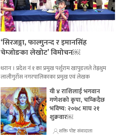
‘सिरजङ्गा, फाल्गुनन्द र इमानसिंह
चेम्जोङका लेखोट’ विमोचन￼
धरान । प्रदेश नं १ का प्रमुख पर्शुराम खापुङलले तेह्रथुम
लालीगुराँस नगरपालिकाका प्रमुख एवं लेखक
यी ४ राशिलाई भगवान
गणेशको कृपा, चम्किदैछ
भविष्य: २०७८ माघ २१
शुक्रवार￼
शक्ति पोष्ट संवादाता