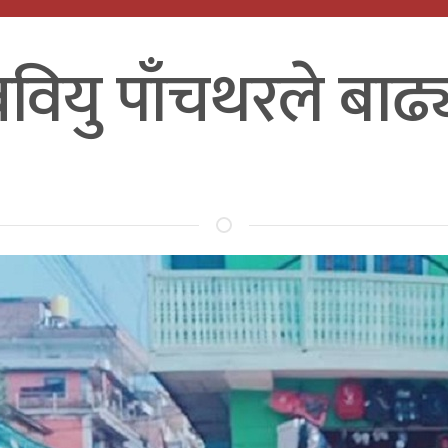
ववियु पाँचथरले बाढ्