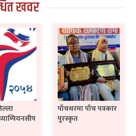
्धित खवर
िल्ला
पाँचथरमा पाँच पत्रकार
 च्याम्पियनसीप
पुरस्कृत