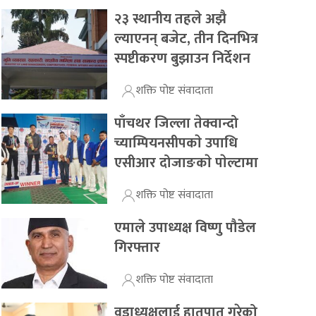
२३ स्थानीय तहले अझै
ल्याएनन् बजेट, तीन दिनभित्र
स्पष्टीकरण बुझाउन निर्देशन
शक्ति पोष्ट संवादाता
पाँचथर जिल्ला तेक्वान्दो
च्याम्पियनसीपकाे उपाधि
एसीआर दोजाङकाे पाेल्टामा
शक्ति पोष्ट संवादाता
एमाले उपाध्यक्ष विष्णु पौडेल
गिरफ्तार
शक्ति पोष्ट संवादाता
वडाध्यक्षलाई हातपात गरेको