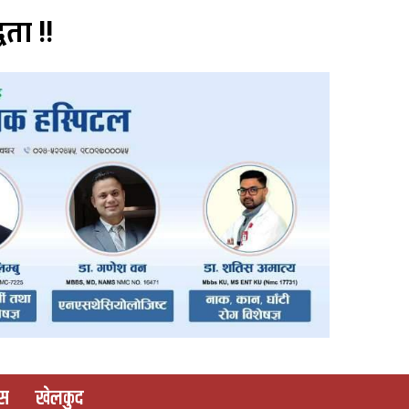
वता !!
ास
खेलकुद