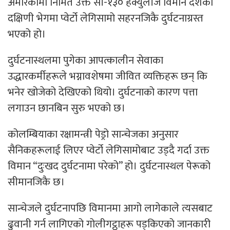
अमेरिकामा निर्मित उक्त सी-१३० हर्क्युलीज विमान देशको
दक्षिणी भेगमा प्वेर्टो लेगिसामो सहरनजिकै दुर्घटनाग्रस्त
भएको हो।
दुर्घटनास्थलमा पुगेका आपत्कालीन सेवाका
उद्धारकर्मीहरूले भग्नावशेषमा जीवित व्यक्तिहरू छन् कि
भनेर खोजेको देखिएको थियो। दुर्घटनाको कारण पत्ता
लगाउन छानबिन सुरु भएको छ।
कोलम्बियाका रक्षामन्त्री पेड्रो सान्चेजका अनुसार
सैनिकहरूलाई लिएर प्वेर्टो लेगिसामोबाट उड्दै गर्दा उक्त
विमान “दुःखद दुर्घटनामा परेको” हो। दुर्घटनास्थल पेरूको
सीमानजिकै छ।
सान्चेजले दुर्घटनापछि विमानमा आगो लागेकाले त्यसबाट
ढुवानी गर्न लागिएको गोलीगट्ठाहरू पड्किएको जानकारी