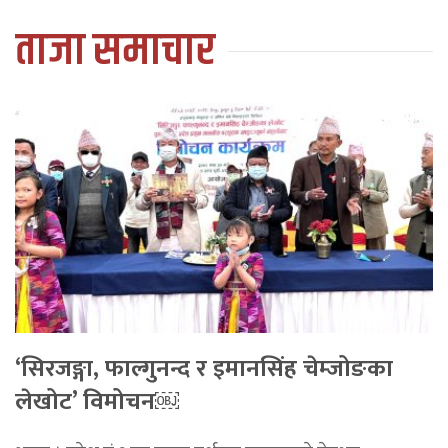
ताजा समाचार
‘सिरजङ्गा, फाल्गुनन्द र इमानसिंह चेम्जोङका
लेखोट’ विमोचन￼