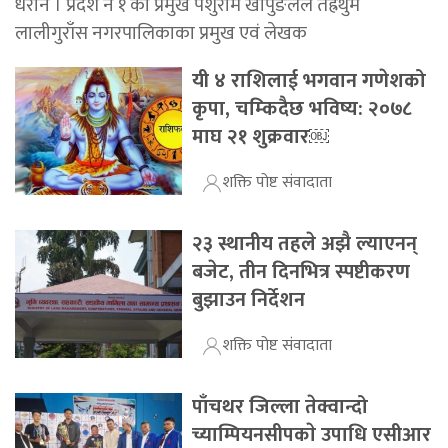
धरान । प्रदेश नं १ का प्रमुख पर्शुराम खापुङलले तेह्रथुम
लालीगुराँस नगरपालिकाका प्रमुख एवं लेखक
यी ४ राशिलाई भगवान गणेशको
कृपा, चम्किदैछ भविष्य: २०७८
माघ २१ शुक्रवार￼
शक्ति पोष्ट संवादाता
२३ स्थानीय तहले अझै ल्याएनन्
बजेट, तीन दिनभित्र स्पष्टीकरण
बुझाउन निर्देशन
शक्ति पोष्ट संवादाता
पाँचथर जिल्ला तेक्वान्दो
च्याम्पियनसीपकाे उपाधि एसीआर