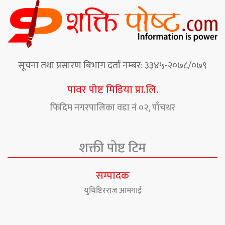
सूचना तथा प्रसारण बिभाग दर्ता नम्बर: ३३४५-२०७८/०७९
पावर पोष्ट मिडिया प्रा.लि.
फिदिम नगरपालिका वडा नं ०२, पाँचथर
शक्ती पोष्ट टिम
सम्पादक
युधिष्टिरराज आमगाई