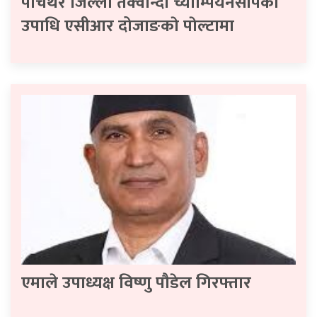
पाँचथर जिल्ला तेक्वान्दो च्याम्पियनसीपकाे
उपाधि एसीआर दोजाङकाे पाेल्टामा
एमाले उपाध्यक्ष विष्णु पौडेल गिरफ्तार