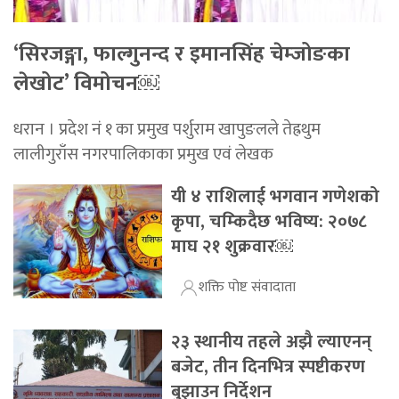
‘सिरजङ्गा, फाल्गुनन्द र इमानसिंह चेम्जोङका
लेखोट’ विमोचन￼
धरान । प्रदेश नं १ का प्रमुख पर्शुराम खापुङलले तेह्रथुम
लालीगुराँस नगरपालिकाका प्रमुख एवं लेखक
यी ४ राशिलाई भगवान गणेशको
कृपा, चम्किदैछ भविष्य: २०७८
माघ २१ शुक्रवार￼
शक्ति पोष्ट संवादाता
२३ स्थानीय तहले अझै ल्याएनन्
बजेट, तीन दिनभित्र स्पष्टीकरण
बुझाउन निर्देशन