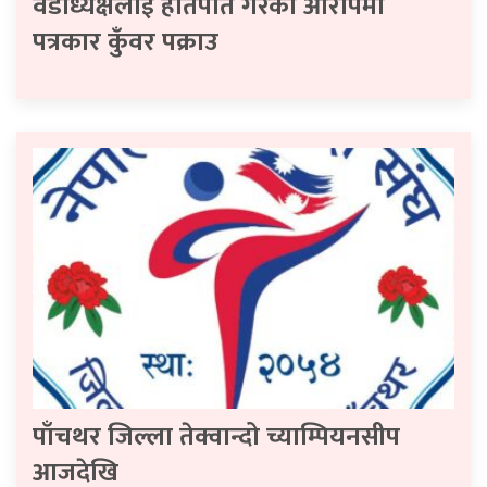
वडाध्यक्षलाई हातपात गरेको आरोपमा
पत्रकार कुँवर पक्राउ
पाँचथर जिल्ला तेक्वान्दो च्याम्पियनसीप
आजदेखि