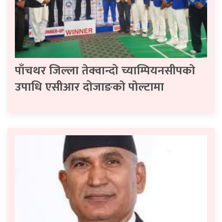
पाँचथर जिल्ला तेक्वान्दो च्याम्पियनसीपकाे
उपाधि एसीआर दोजाङकाे पाेल्टामा