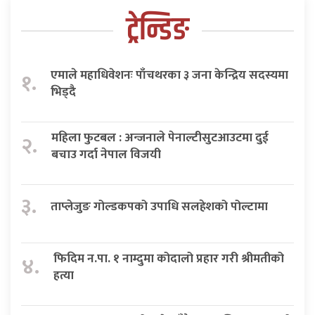
ट्रेन्डिङ
एमाले महाधिवेशनः पाँचथरका ३ जना केन्द्रिय सदस्यमा
१.
भिड्दै
महिला फुटबल : अन्जनाले पेनाल्टीसुटआउटमा दुई
२.
बचाउ गर्दा नेपाल विजयी
३.
ताप्लेजुङ गोल्डकपको उपाधि सलहेशको पोल्टामा
फिदिम न.पा. १ नाम्दुमा कोदालो प्रहार गरी श्रीमतीको
४.
हत्या