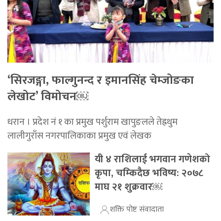
‘सिरजङ्गा, फाल्गुनन्द र इमानसिंह चेम्जोङका
लेखोट’ विमोचन￼
धरान । प्रदेश नं १ का प्रमुख पर्शुराम खापुङलले तेह्रथुम
लालीगुराँस नगरपालिकाका प्रमुख एवं लेखक
यी ४ राशिलाई भगवान गणेशको
कृपा, चम्किदैछ भविष्य: २०७८
माघ २१ शुक्रवार￼
शक्ति पोष्ट संवादाता