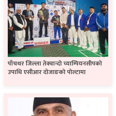
पाँचथर जिल्ला तेक्वान्दो च्याम्पियनसीपकाे
उपाधि एसीआर दोजाङकाे पाेल्टामा