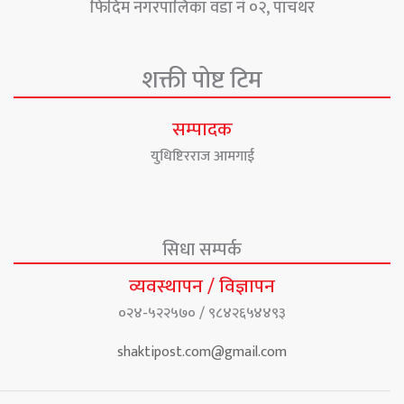
फिदिम नगरपालिका वडा नं ०२, पाँचथर
शक्ती पोष्ट टिम
सम्पादक
युधिष्टिरराज आमगाई
सिधा सम्पर्क
व्यवस्थापन / विज्ञापन
०२४-५२२५७० / ९८४२६५४४९३
shaktipost.com@gmail.com