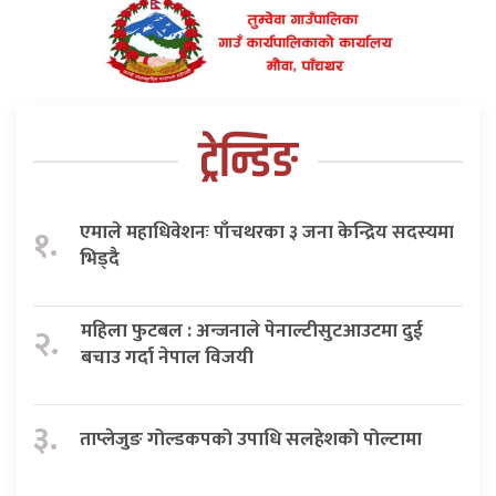
ट्रेन्डिङ
एमाले महाधिवेशनः पाँचथरका ३ जना केन्द्रिय सदस्यमा
१.
भिड्दै
महिला फुटबल : अन्जनाले पेनाल्टीसुटआउटमा दुई
२.
बचाउ गर्दा नेपाल विजयी
३.
ताप्लेजुङ गोल्डकपको उपाधि सलहेशको पोल्टामा