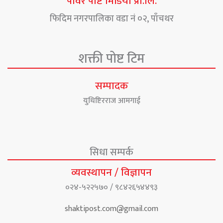
पावर पोष्ट मिडिया प्रा.लि.
फिदिम नगरपालिका वडा नं ०२, पाँचथर
शक्ती पोष्ट टिम
सम्पादक
युधिष्टिरराज आमगाई
सिधा सम्पर्क
व्यवस्थापन / विज्ञापन
०२४-५२२५७० / ९८४२६५४४९३
shaktipost.com@gmail.com