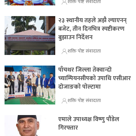
शक्ति पोष्ट संवादाता
२३ स्थानीय तहले अझै ल्याएनन्
बजेट, तीन दिनभित्र स्पष्टीकरण
बुझाउन निर्देशन
शक्ति पोष्ट संवादाता
पाँचथर जिल्ला तेक्वान्दो
च्याम्पियनसीपकाे उपाधि एसीआर
दोजाङकाे पाेल्टामा
शक्ति पोष्ट संवादाता
एमाले उपाध्यक्ष विष्णु पौडेल
गिरफ्तार