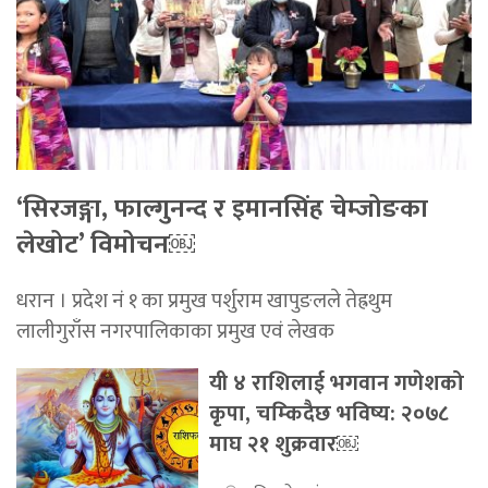
‘सिरजङ्गा, फाल्गुनन्द र इमानसिंह चेम्जोङका
लेखोट’ विमोचन￼
धरान । प्रदेश नं १ का प्रमुख पर्शुराम खापुङलले तेह्रथुम
लालीगुराँस नगरपालिकाका प्रमुख एवं लेखक
यी ४ राशिलाई भगवान गणेशको
कृपा, चम्किदैछ भविष्य: २०७८
माघ २१ शुक्रवार￼