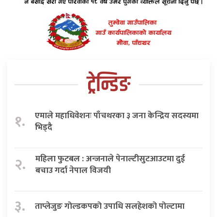
ट्रेन्डिङ
एमाले महाधिवेशनः पाँचथरका ३ जना केन्द्रिय सदस्यमा
१.
भिड्दै
महिला फुटबल : अन्जनाले पेनाल्टीसुटआउटमा दुई
२.
बचाउ गर्दा नेपाल विजयी
३.
ताप्लेजुङ गोल्डकपको उपाधि सलहेशको पोल्टामा