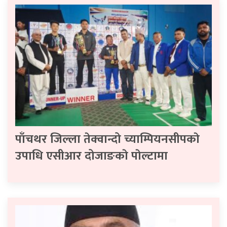
पाँचथर जिल्ला तेक्वान्दो च्याम्पियनसीपकाे
उपाधि एसीआर दोजाङकाे पाेल्टामा