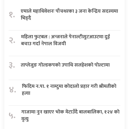
एमाले महाधिवेशनः पाँचथरका ३ जना केन्द्रिय सदस्यमा
१.
भिड्दै
महिला फुटबल : अन्जनाले पेनाल्टीसुटआउटमा दुई
२.
बचाउ गर्दा नेपाल विजयी
३.
ताप्लेजुङ गोल्डकपको उपाधि सलहेशको पोल्टामा
फिदिम न.पा. १ नाम्दुमा कोदालो प्रहार गरी श्रीमतीको
४.
हत्या
गाजामा नुन खाएर भोक मेटाउँदै बालबालिका, १२४ को
५.
मृत्यु