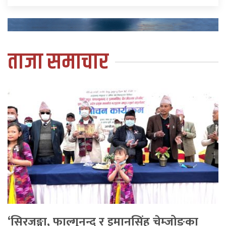
ताजा समाचार
‘सिरजङ्गा, फाल्गुनन्द र इमानसिंह चेम्जोङका