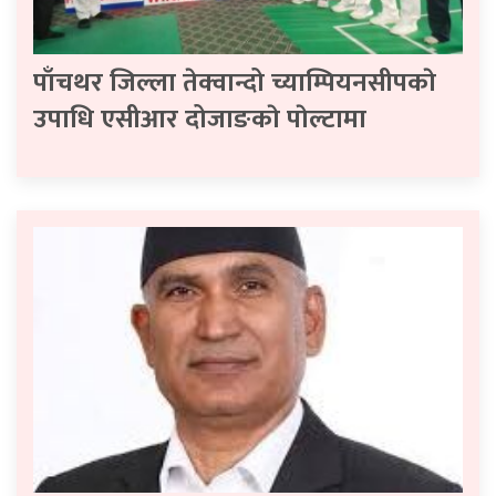
पाँचथर जिल्ला तेक्वान्दो च्याम्पियनसीपकाे
उपाधि एसीआर दोजाङकाे पाेल्टामा