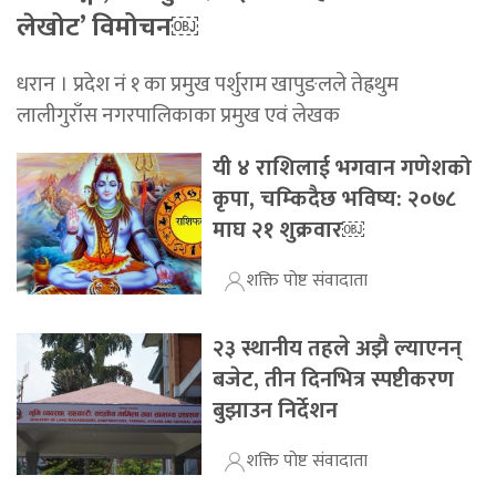
लेखोट’ विमोचन￼
धरान । प्रदेश नं १ का प्रमुख पर्शुराम खापुङलले तेह्रथुम
लालीगुराँस नगरपालिकाका प्रमुख एवं लेखक
यी ४ राशिलाई भगवान गणेशको
कृपा, चम्किदैछ भविष्य: २०७८
माघ २१ शुक्रवार￼
शक्ति पोष्ट संवादाता
२३ स्थानीय तहले अझै ल्याएनन्
बजेट, तीन दिनभित्र स्पष्टीकरण
बुझाउन निर्देशन
शक्ति पोष्ट संवादाता