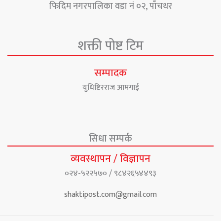
फिदिम नगरपालिका वडा नं ०२, पाँचथर
शक्ती पोष्ट टिम
सम्पादक
युधिष्टिरराज आमगाई
सिधा सम्पर्क
व्यवस्थापन / विज्ञापन
०२४-५२२५७० / ९८४२६५४४९३
shaktipost.com@gmail.com