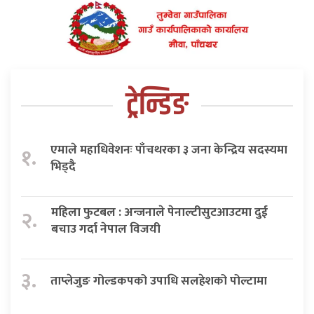
ट्रेन्डिङ
एमाले महाधिवेशनः पाँचथरका ३ जना केन्द्रिय सदस्यमा
१.
भिड्दै
महिला फुटबल : अन्जनाले पेनाल्टीसुटआउटमा दुई
२.
बचाउ गर्दा नेपाल विजयी
३.
ताप्लेजुङ गोल्डकपको उपाधि सलहेशको पोल्टामा