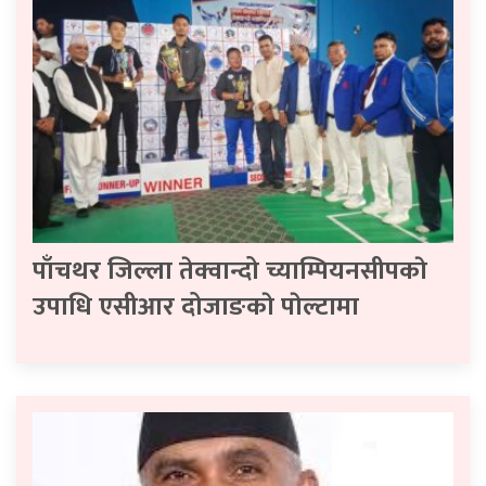
पाँचथर जिल्ला तेक्वान्दो च्याम्पियनसीपकाे
उपाधि एसीआर दोजाङकाे पाेल्टामा