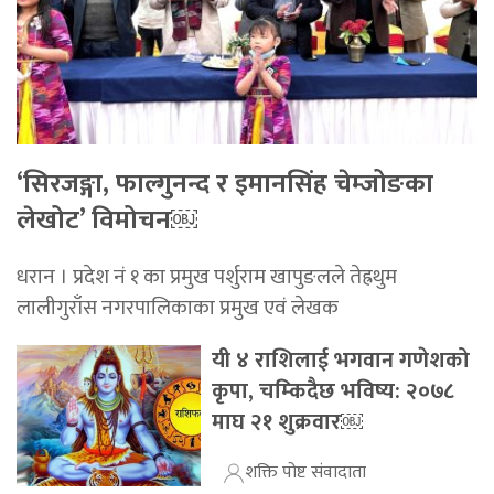
‘सिरजङ्गा, फाल्गुनन्द र इमानसिंह चेम्जोङका
लेखोट’ विमोचन￼
धरान । प्रदेश नं १ का प्रमुख पर्शुराम खापुङलले तेह्रथुम
लालीगुराँस नगरपालिकाका प्रमुख एवं लेखक
यी ४ राशिलाई भगवान गणेशको
कृपा, चम्किदैछ भविष्य: २०७८
माघ २१ शुक्रवार￼
शक्ति पोष्ट संवादाता