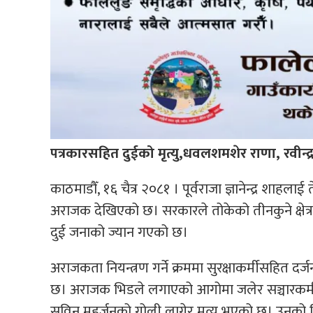
पत्रकारसहित दुईको मृत्यु,धवलशमशेर राणा, रवीन्द्
काठमाडौँ, १६ चैत्र २०८१ । पूर्वराजा ज्ञानेन्द्र शाह
अराजक देखिएको छ। सरकारले तोकेको तीनकुने क्षेत्रम
दुई जनाको ज्यान गएको छ।
अराजकता नियन्त्रण गर्ने क्रममा सुरक्षाकर्मीसहित दर्
छ। अराजक भिडले लगाएको आगोमा जलेर सञ्चारकर्म
सविन महर्जनको गोली लागेर मृत्यु भएको छ। उनको श