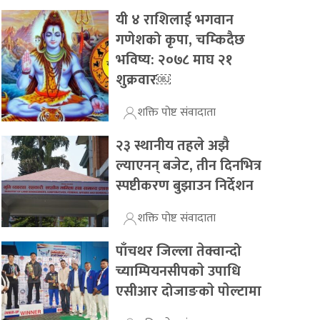
यी ४ राशिलाई भगवान
गणेशको कृपा, चम्किदैछ
भविष्य: २०७८ माघ २१
शुक्रवार￼
शक्ति पोष्ट संवादाता
२३ स्थानीय तहले अझै
ल्याएनन् बजेट, तीन दिनभित्र
स्पष्टीकरण बुझाउन निर्देशन
शक्ति पोष्ट संवादाता
पाँचथर जिल्ला तेक्वान्दो
च्याम्पियनसीपकाे उपाधि
एसीआर दोजाङकाे पाेल्टामा