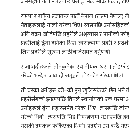
जनसहभागिता नभएपछि प्रसाईं निकै आक्रामक देखि
राप्रपा र राष्ट्रिय प्रजातन्त्र पार्टी नेपाल (राप्रपा 
नेताहरूलाई गाली गरेका थिए। त्यसपछि उनीसहितको भिड
अघि बढ्न खोजेपछि प्रहरीले अश्रुग्यास र पानीको फोह
प्रहरीलाई ढुंगा हानेका थिए। त्यसक्रममा प्रहरी र प
लिन प्रहरीले सुरुमा लाठीचार्जसमेत गर्नुपर्‍यो।
राजावादीहरूले तीनकुनेका स्थानीयका घरमा तोडफोड गरेक
गरेको भन्दै राजावादी समूहले तोडफोड गरेका थिए।
ती घरका धनीहरू को–को हुन् खुलिसकेको छैन भने त
प्रहरीसँगको झडपपछि तिनले स्थानीयको एक घरम
उनीहरूले ढुंगा प्रहारसमेत गरेका थिए। त्यसपछि तीनकुने 
गरेको थियो। त्यसपछि भिड नियन्त्रणमा नआएपछि ह
नसकी दमकल फर्किएको थियो। प्रदर्शन उग्र बन्दै गएप