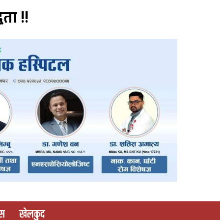
वता !!
ास
खेलकुद