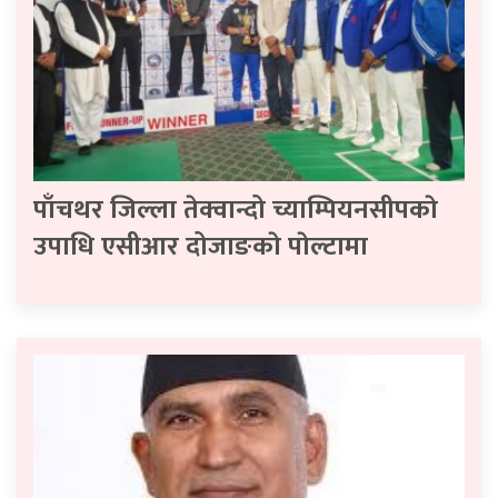
पाँचथर जिल्ला तेक्वान्दो च्याम्पियनसीपकाे
उपाधि एसीआर दोजाङकाे पाेल्टामा