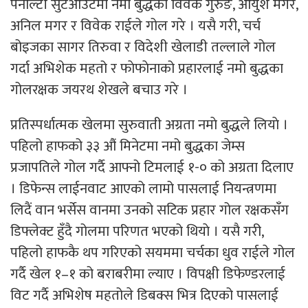
पेनाल्टी सुटआउटमा नमो बुद्धका विवेक गुरुङ, आयुश मगर,
अनिल मगर र विवेक राईले गोल गरे । यसै गरी, चर्च
बोइजका सागर तिरुवा र विदेशी खेलाडी तल्लाले गोल
गर्दा अभिशेक महतो र फाेफाेनाको प्रहारलाई नमो बुद्धका
गोलरक्षक जयरथ शेखले बचाउ गरे ।
प्रतिस्पर्धात्मक खेलमा सुरुवाती अग्रता नमाे बुद्धले लियाे ।
पहिलो हाफको ३३ औं मिनेटमा नमो बुद्धका जेम्स
प्रजापतिले गोल गर्दै आफ्नो टिमलाई १-० को अग्रता दिलाए
। डिफेन्स लाईनवाट आएको लामो पासलाई नियन्त्रणमा
लिदैं वान भर्सेस वानमा उनको सटिक प्रहार गोल रक्षकसँग
डिफ्लेक्ट हुँदै गोलमा परिणत भएको थियाे । यसै गरी,
पहिलो हाफकै थप गरिएको सयममा चर्चका धुव राईले गोल
गर्दै खेल १–१ को बराबरीमा ल्याए । विपक्षी डिफेण्डरलाई
विट गर्दै अभिशेष महतोले डिबक्स भित्र दिएको पासलाई