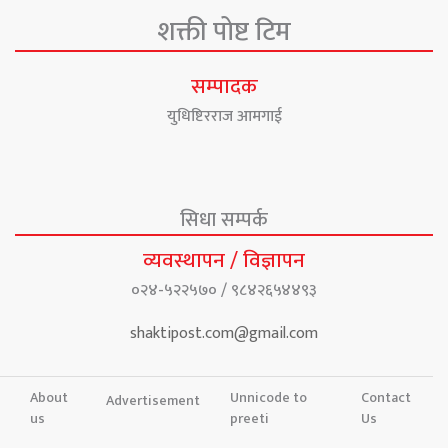
शक्ती पोष्ट टिम
सम्पादक
युधिष्टिरराज आमगाई
सिधा सम्पर्क
व्यवस्थापन / विज्ञापन
०२४-५२२५७० / ९८४२६५४४९३
shaktipost.com@gmail.com
About
Unnicode to
Contact
Advertisement
us
preeti
Us