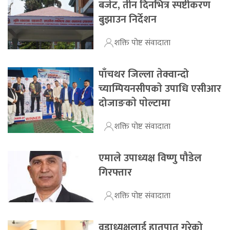
बजेट, तीन दिनभित्र स्पष्टीकरण
बुझाउन निर्देशन
शक्ति पोष्ट संवादाता
पाँचथर जिल्ला तेक्वान्दो
च्याम्पियनसीपकाे उपाधि एसीआर
दोजाङकाे पाेल्टामा
शक्ति पोष्ट संवादाता
एमाले उपाध्यक्ष विष्णु पौडेल
गिरफ्तार
शक्ति पोष्ट संवादाता
वडाध्यक्षलाई हातपात गरेको