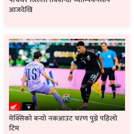
पाँचथर जिल्ला तेक्वान्दो च्याम्पियनसीप
आजदेखि
मेक्सिको बन्यो नकआउट चरण पुग्ने पहिलो
टिम