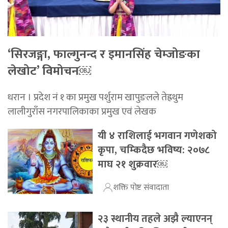
‘सिरजङ्गा, फाल्गुनन्द र इमानसिंह चेम्जोङका
लेखोट’ विमोचन￼
धरान । प्रदेश नं १ का प्रमुख पर्शुराम खापुङलले तेह्रथुम
लालीगुराँस नगरपालिकाका प्रमुख एवं लेखक
यी ४ राशिलाई भगवान गणेशको
कृपा, चम्किदैछ भविष्य: २०७८
माघ २१ शुक्रवार￼
शक्ति पोष्ट संवादाता
२३ स्थानीय तहले अझै ल्याएनन्