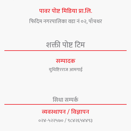
पावर पोष्ट मिडिया प्रा.लि.
फिदिम नगरपालिका वडा नं ०२, पाँचथर
शक्ती पोष्ट टिम
सम्पादक
युधिष्टिरराज आमगाई
सिधा सम्पर्क
व्यवस्थापन / विज्ञापन
०२४-५२२५७० / ९८४२६५४४९३