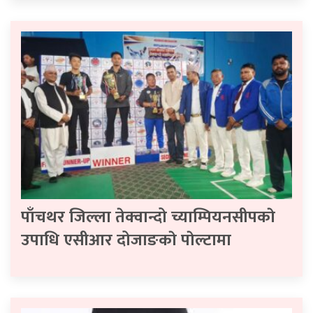
पाँचथर जिल्ला तेक्वान्दो च्याम्पियनसीपकाे
उपाधि एसीआर दोजाङकाे पाेल्टामा