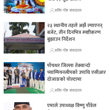
शक्ति पोष्ट संवादाता
२३ स्थानीय तहले अझै ल्याएनन्
बजेट, तीन दिनभित्र स्पष्टीकरण
बुझाउन निर्देशन
शक्ति पोष्ट संवादाता
पाँचथर जिल्ला तेक्वान्दो
च्याम्पियनसीपकाे उपाधि एसीआर
दोजाङकाे पाेल्टामा
शक्ति पोष्ट संवादाता
एमाले उपाध्यक्ष विष्णु पौडेल