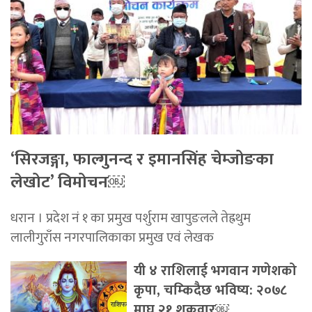
‘सिरजङ्गा, फाल्गुनन्द र इमानसिंह चेम्जोङका
लेखोट’ विमोचन￼
धरान । प्रदेश नं १ का प्रमुख पर्शुराम खापुङलले तेह्रथुम
लालीगुराँस नगरपालिकाका प्रमुख एवं लेखक
यी ४ राशिलाई भगवान गणेशको
कृपा, चम्किदैछ भविष्य: २०७८
माघ २१ शुक्रवार￼