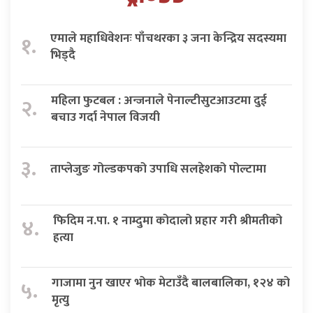
एमाले महाधिवेशनः पाँचथरका ३ जना केन्द्रिय सदस्यमा
१.
भिड्दै
महिला फुटबल : अन्जनाले पेनाल्टीसुटआउटमा दुई
२.
बचाउ गर्दा नेपाल विजयी
३.
ताप्लेजुङ गोल्डकपको उपाधि सलहेशको पोल्टामा
फिदिम न.पा. १ नाम्दुमा कोदालो प्रहार गरी श्रीमतीको
४.
हत्या
गाजामा नुन खाएर भोक मेटाउँदै बालबालिका, १२४ को
५.
मृत्यु