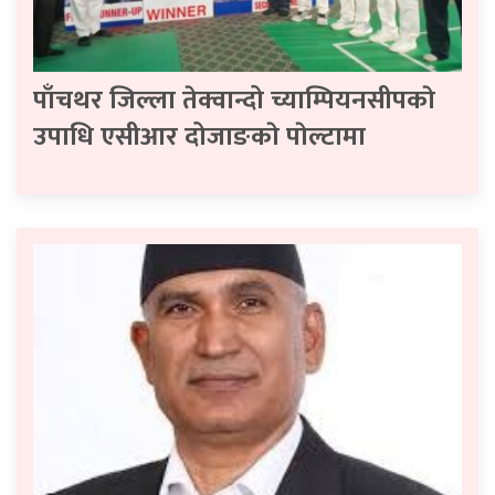
पाँचथर जिल्ला तेक्वान्दो च्याम्पियनसीपकाे
उपाधि एसीआर दोजाङकाे पाेल्टामा