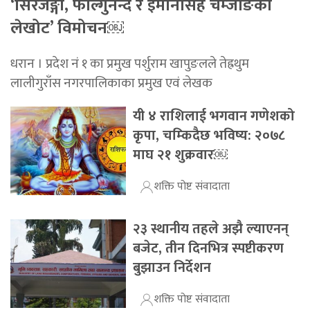
‘सिरजङ्गा, फाल्गुनन्द र इमानसिंह चेम्जोङका
लेखोट’ विमोचन￼
धरान । प्रदेश नं १ का प्रमुख पर्शुराम खापुङलले तेह्रथुम
लालीगुराँस नगरपालिकाका प्रमुख एवं लेखक
यी ४ राशिलाई भगवान गणेशको
कृपा, चम्किदैछ भविष्य: २०७८
माघ २१ शुक्रवार￼
शक्ति पोष्ट संवादाता
२३ स्थानीय तहले अझै ल्याएनन्
बजेट, तीन दिनभित्र स्पष्टीकरण
बुझाउन निर्देशन
शक्ति पोष्ट संवादाता