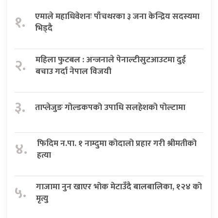
एमाले महाधिवेशनः पाँचथरका ३ जना केन्द्रिय सदस्यमा
१.
भिड्दै
महिला फुटबल : अन्जनाले पेनाल्टीसुटआउटमा दुई
२.
बचाउ गर्दा नेपाल विजयी
३.
ताप्लेजुङ गोल्डकपको उपाधि सलहेशको पोल्टामा
फिदिम न.पा. १ नाम्दुमा कोदालो प्रहार गरी श्रीमतीको
४.
हत्या
गाजामा नुन खाएर भोक मेटाउँदै बालबालिका, १२४ को
५.
मृत्यु