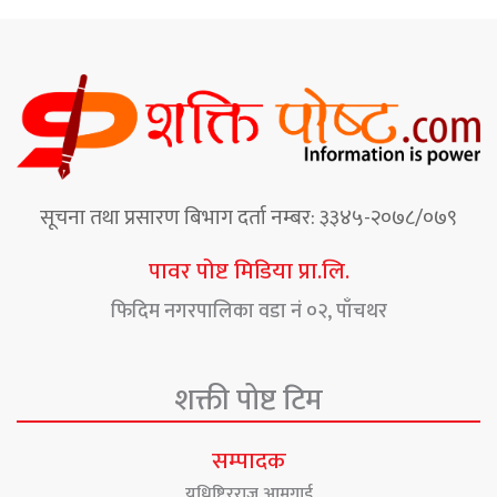
सूचना तथा प्रसारण बिभाग दर्ता नम्बर: ३३४५-२०७८/०७९
पावर पोष्ट मिडिया प्रा.लि.
फिदिम नगरपालिका वडा नं ०२, पाँचथर
शक्ती पोष्ट टिम
सम्पादक
युधिष्टिरराज आमगाई