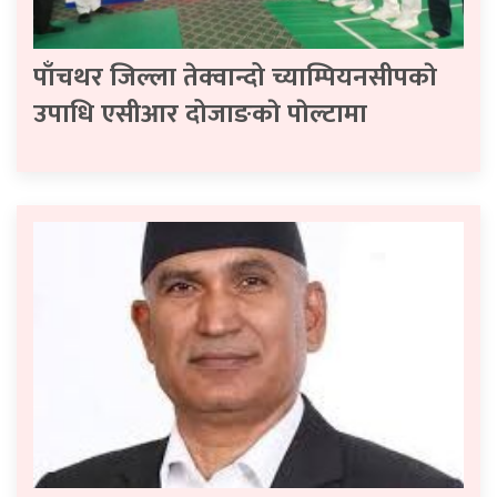
पाँचथर जिल्ला तेक्वान्दो च्याम्पियनसीपकाे
उपाधि एसीआर दोजाङकाे पाेल्टामा