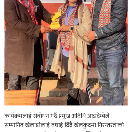
कार्यक्रमलाई संबोधन गर्दै प्रमुख अतिथि आङदेम्बेले
सम्मानित खेलाडीलाई बधाई दिँदै खेलकुदमा निरन्तरताको