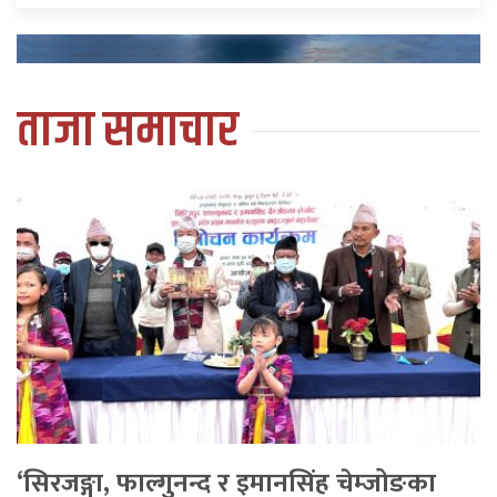
ताजा समाचार
‘सिरजङ्गा, फाल्गुनन्द र इमानसिंह चेम्जोङका