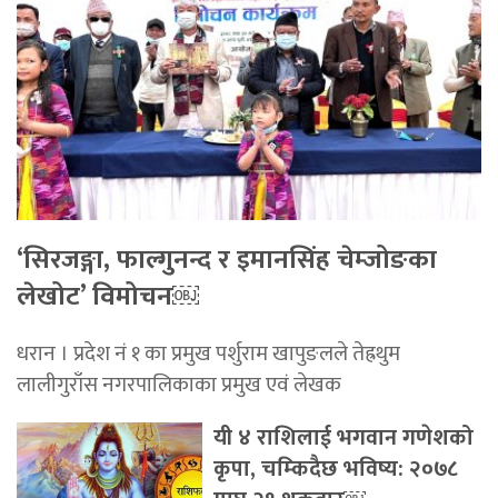
‘सिरजङ्गा, फाल्गुनन्द र इमानसिंह चेम्जोङका
लेखोट’ विमोचन￼
धरान । प्रदेश नं १ का प्रमुख पर्शुराम खापुङलले तेह्रथुम
लालीगुराँस नगरपालिकाका प्रमुख एवं लेखक
यी ४ राशिलाई भगवान गणेशको
कृपा, चम्किदैछ भविष्य: २०७८