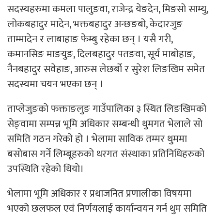
सदस्यहरुमा कमला पालुङवा, राजेन्द्र येङदेन, मिङसो साम्यु,
लोकबहादुर मादेन, भक्तबहादुर अन्छङबो, केदारजुङ
ताम्मादेन र लाबाहाङ फेम्बु रहेका छन् । यसै गरी,
कमानसिङ माङयुङ, दिलबहादुर पतङवा, सूर्य माबोहाङ,
नैनबहादुर सवेहाङ, आरुस लेछर्बो र सुरेश लिङखिम समेत
सदस्यमा चयन भएका छन् ।
ताप्लेजुङको फक्ताङलुङ गाउँपालिका ३ स्थित लिङखिमको
सेङ्वामा सम्पन्न भूमि अधिकार सम्बन्धी थुमगत भेलाले सो
समिति गठन गरेको हो । भेलामा साविक तम्मर थुममा
बसोबास गर्ने लिम्बूहरुको थरगत संस्थाका प्रतिनिधिहरुको
उपस्थिति रहेकाे थियाे।
भेलामा भूमि अधिकार र प्रथाजनित प्रणालीका विषयमा
भएको छलफल एवं निर्णयलाई कार्यान्वयन गर्न थुम समिति