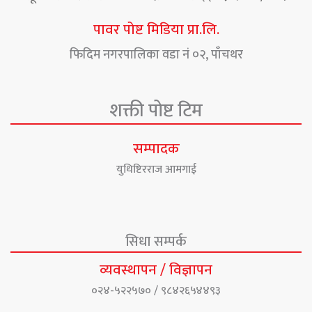
पावर पोष्ट मिडिया प्रा.लि.
फिदिम नगरपालिका वडा नं ०२, पाँचथर
शक्ती पोष्ट टिम
सम्पादक
युधिष्टिरराज आमगाई
सिधा सम्पर्क
व्यवस्थापन / विज्ञापन
०२४-५२२५७० / ९८४२६५४४९३