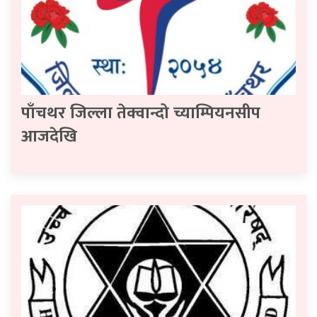
पाँचथर जिल्ला तेक्वान्दो च्याम्पियनसीप
आजदेखि