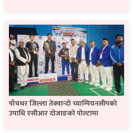
पाँचथर जिल्ला तेक्वान्दो च्याम्पियनसीपकाे
उपाधि एसीआर दोजाङकाे पाेल्टामा