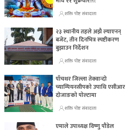
माघ २१ शुक्रवार￼
शक्ति पोष्ट संवादाता
२३ स्थानीय तहले अझै ल्याएनन्
बजेट, तीन दिनभित्र स्पष्टीकरण
बुझाउन निर्देशन
शक्ति पोष्ट संवादाता
पाँचथर जिल्ला तेक्वान्दो
च्याम्पियनसीपकाे उपाधि एसीआर
दोजाङकाे पाेल्टामा
शक्ति पोष्ट संवादाता
एमाले उपाध्यक्ष विष्णु पौडेल