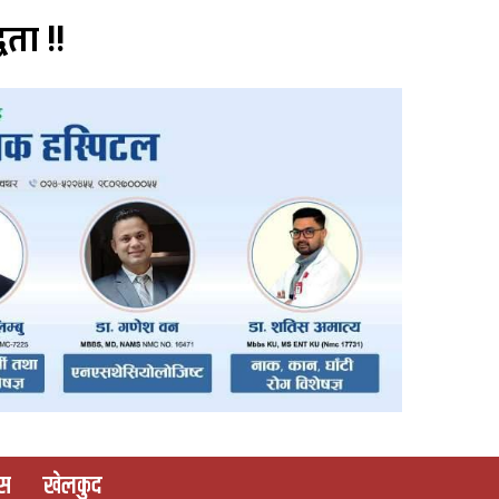
वता !!
ास
खेलकुद