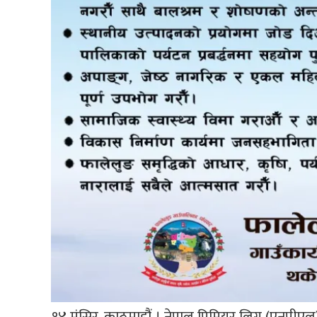
१४ मंसिर, काठमाडौं । नेपाल प्रिमियर लिग (एनपीएल)