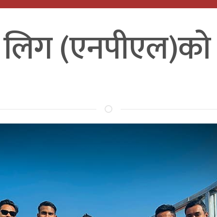
लिग (एनपीएल)को व्यग