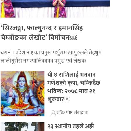
‘सिरजङ्गा, फाल्गुनन्द र इमानसिंह
चेम्जोङका लेखोट’ विमोचन￼
धरान । प्रदेश नं १ का प्रमुख पर्शुराम खापुङलले तेह्रथुम
लालीगुराँस नगरपालिकाका प्रमुख एवं लेखक
यी ४ राशिलाई भगवान
गणेशको कृपा, चम्किदैछ
भविष्य: २०७८ माघ २१
शुक्रवार￼
शक्ति पोष्ट संवादाता
२३ स्थानीय तहले अझै