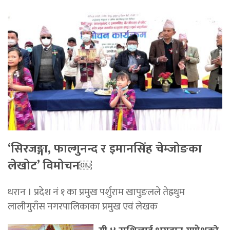
‘सिरजङ्गा, फाल्गुनन्द र इमानसिंह चेम्जोङका
लेखोट’ विमोचन￼
धरान । प्रदेश नं १ का प्रमुख पर्शुराम खापुङलले तेह्रथुम
लालीगुराँस नगरपालिकाका प्रमुख एवं लेखक