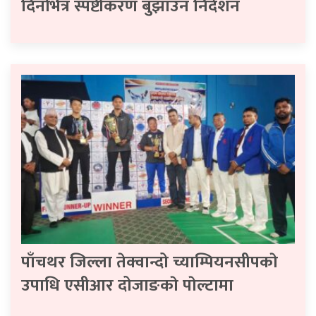
दिनभित्र स्पष्टीकरण बुझाउन निर्देशन
पाँचथर जिल्ला तेक्वान्दो च्याम्पियनसीपकाे
उपाधि एसीआर दोजाङकाे पाेल्टामा