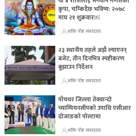
यी ४ राशिलाई भगवान गणेशको
कृपा, चम्किदैछ भविष्य: २०७८
माघ २१ शुक्रवार￼
शक्ति पोष्ट संवादाता
२३ स्थानीय तहले अझै ल्याएनन्
बजेट, तीन दिनभित्र स्पष्टीकरण
बुझाउन निर्देशन
शक्ति पोष्ट संवादाता
पाँचथर जिल्ला तेक्वान्दो
च्याम्पियनसीपकाे उपाधि एसीआर
दोजाङकाे पाेल्टामा
शक्ति पोष्ट संवादाता