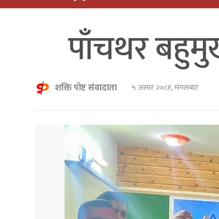
पाँचथर बहुम
शक्ति पोष्ट संवादाता
५ असार २०८१, मंगलबार