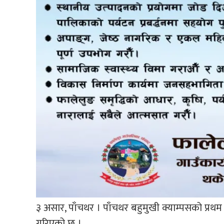
३ असार, पाँचथर । पाँचथर बहुमुखी क्याम्पसको प्
गरिएको छ ।