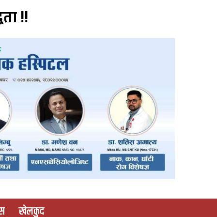
वता !!
ास
खेलकुद