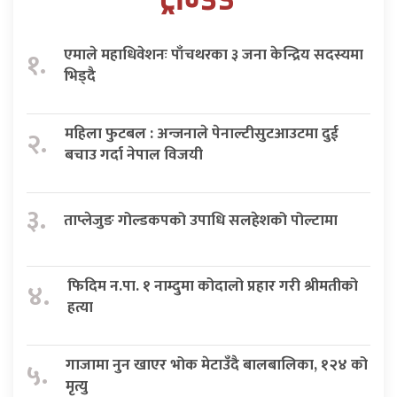
एमाले महाधिवेशनः पाँचथरका ३ जना केन्द्रिय सदस्यमा
१.
भिड्दै
महिला फुटबल : अन्जनाले पेनाल्टीसुटआउटमा दुई
२.
बचाउ गर्दा नेपाल विजयी
३.
ताप्लेजुङ गोल्डकपको उपाधि सलहेशको पोल्टामा
फिदिम न.पा. १ नाम्दुमा कोदालो प्रहार गरी श्रीमतीको
४.
हत्या
गाजामा नुन खाएर भोक मेटाउँदै बालबालिका, १२४ को
५.
मृत्यु