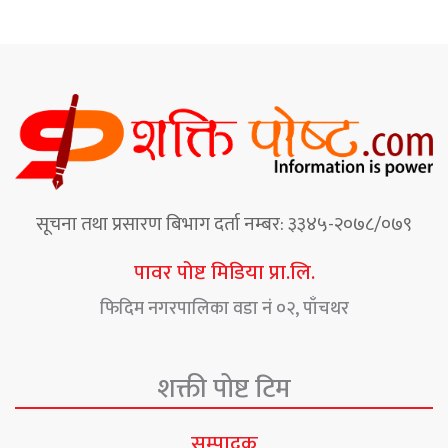
सूचना तथा प्रसारण बिभाग दर्ता नम्बर: ३३४५-२०७८/०७९
पावर पोष्ट मिडिया प्रा.लि.
फिदिम नगरपालिका वडा नं ०२, पाँचथर
शक्ती पोष्ट टिम
सम्पादक