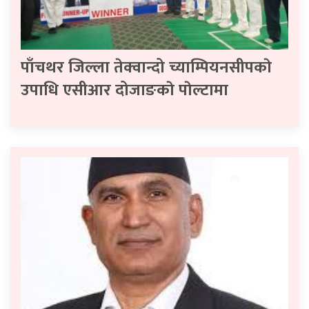
पाँचथर जिल्ला तेक्वान्दो च्याम्पियनसीपकाे
उपाधि एसीआर दोजाङकाे पाेल्टामा