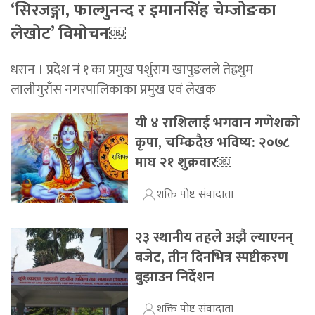
‘सिरजङ्गा, फाल्गुनन्द र इमानसिंह चेम्जोङका
लेखोट’ विमोचन￼
धरान । प्रदेश नं १ का प्रमुख पर्शुराम खापुङलले तेह्रथुम
लालीगुराँस नगरपालिकाका प्रमुख एवं लेखक
यी ४ राशिलाई भगवान गणेशको
कृपा, चम्किदैछ भविष्य: २०७८
माघ २१ शुक्रवार￼
शक्ति पोष्ट संवादाता
२३ स्थानीय तहले अझै ल्याएनन्
बजेट, तीन दिनभित्र स्पष्टीकरण
बुझाउन निर्देशन
शक्ति पोष्ट संवादाता