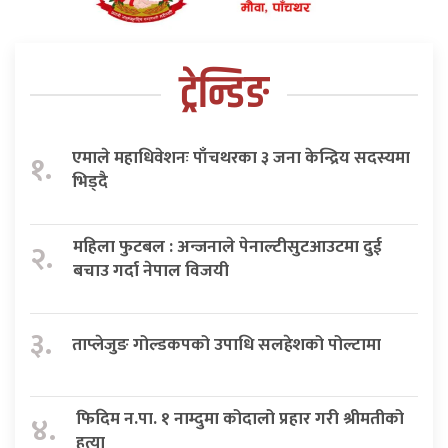
ट्रेन्डिङ
एमाले महाधिवेशनः पाँचथरका ३ जना केन्द्रिय सदस्यमा
१.
भिड्दै
महिला फुटबल : अन्जनाले पेनाल्टीसुटआउटमा दुई
२.
बचाउ गर्दा नेपाल विजयी
३.
ताप्लेजुङ गोल्डकपको उपाधि सलहेशको पोल्टामा
फिदिम न.पा. १ नाम्दुमा कोदालो प्रहार गरी श्रीमतीको
४.
हत्या