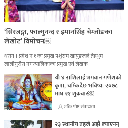
‘सिरजङ्गा, फाल्गुनन्द र इमानसिंह चेम्जोङका
लेखोट’ विमोचन￼
धरान । प्रदेश नं १ का प्रमुख पर्शुराम खापुङलले तेह्रथुम
लालीगुराँस नगरपालिकाका प्रमुख एवं लेखक
यी ४ राशिलाई भगवान गणेशको
कृपा, चम्किदैछ भविष्य: २०७८
माघ २१ शुक्रवार￼
शक्ति पोष्ट संवादाता
२३ स्थानीय तहले अझै ल्याएनन्