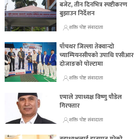
बजेट, तीन दिनभित्र स्पष्टीकरण
बुझाउन निर्देशन
शक्ति पोष्ट संवादाता
पाँचथर जिल्ला तेक्वान्दो
च्याम्पियनसीपकाे उपाधि एसीआर
दोजाङकाे पाेल्टामा
शक्ति पोष्ट संवादाता
एमाले उपाध्यक्ष विष्णु पौडेल
गिरफ्तार
शक्ति पोष्ट संवादाता
वडाध्यक्षलाई हातपात गरेको