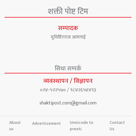
शक्ती पोष्ट टिम
सम्पादक
युधिष्टिरराज आमगाई
सिधा सम्पर्क
व्यवस्थापन / विज्ञापन
०२४-५२२५७० / ९८४२६५४४९३
shaktipost.com@gmail.com
About
Unnicode to
Contact
Advertisement
us
preeti
Us