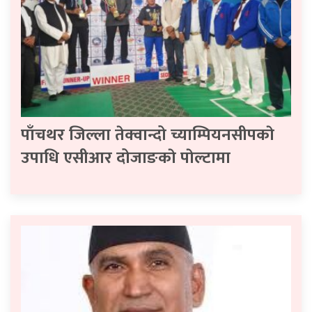
पाँचथर जिल्ला तेक्वान्दो च्याम्पियनसीपकाे
उपाधि एसीआर दोजाङकाे पाेल्टामा