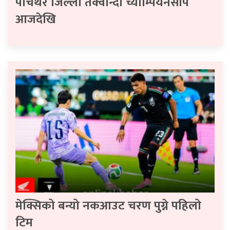
पाँचथर जिल्ला तेक्वान्दो च्याम्पियनसीप
आजदेखि
मेक्सिको बन्यो नकआउट चरण पुग्ने पहिलो
टिम