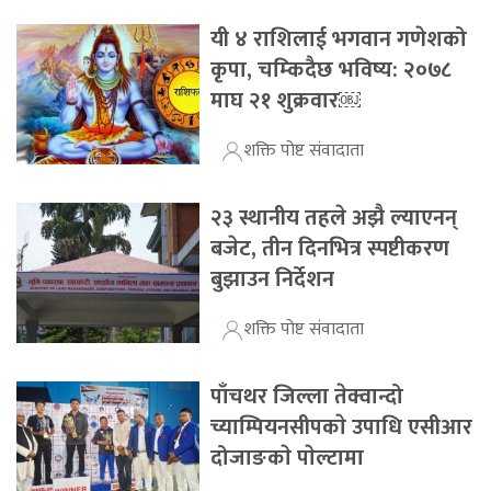
यी ४ राशिलाई भगवान गणेशको
कृपा, चम्किदैछ भविष्य: २०७८
माघ २१ शुक्रवार￼
शक्ति पोष्ट संवादाता
२३ स्थानीय तहले अझै ल्याएनन्
बजेट, तीन दिनभित्र स्पष्टीकरण
बुझाउन निर्देशन
शक्ति पोष्ट संवादाता
पाँचथर जिल्ला तेक्वान्दो
च्याम्पियनसीपकाे उपाधि एसीआर
दोजाङकाे पाेल्टामा