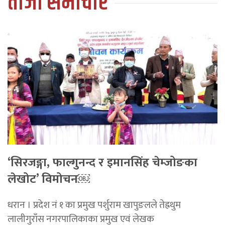
ताजा समाचार
‘सिरजङ्गा, फाल्गुनन्द र इमानसिंह चेम्जोङका
लेखोट’ विमोचन￼
धरान । प्रदेश नं १ का प्रमुख पर्शुराम खापुङलले तेह्रथुम
लालीगुराँस नगरपालिकाका प्रमुख एवं लेखक