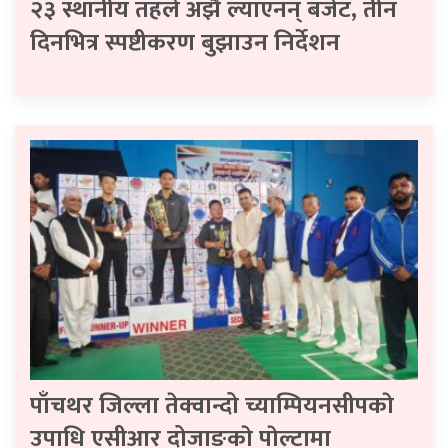
२३ स्थानीय तहले अझै ल्याएनन् बजेट, तीन
दिनभित्र स्पष्टीकरण बुझाउन निर्देशन
पाँचथर जिल्ला तेक्वान्दो च्याम्पियनसीपकाे
उपाधि एसीआर दोजाङकाे पाेल्टामा