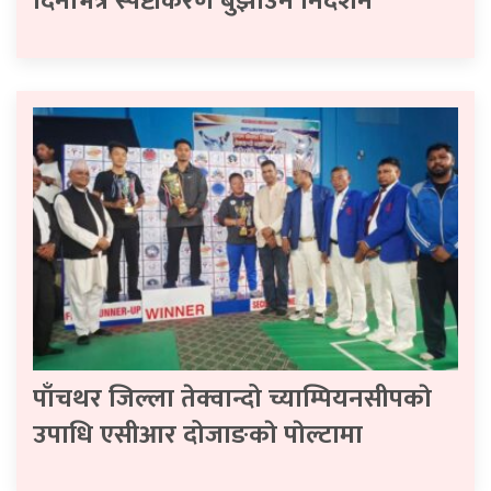
दिनभित्र स्पष्टीकरण बुझाउन निर्देशन
पाँचथर जिल्ला तेक्वान्दो च्याम्पियनसीपकाे
उपाधि एसीआर दोजाङकाे पाेल्टामा