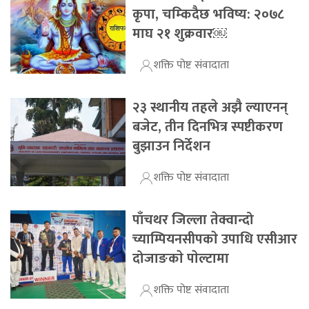
कृपा, चम्किदैछ भविष्य: २०७८
माघ २१ शुक्रवार￼
शक्ति पोष्ट संवादाता
२३ स्थानीय तहले अझै ल्याएनन्
बजेट, तीन दिनभित्र स्पष्टीकरण
बुझाउन निर्देशन
शक्ति पोष्ट संवादाता
पाँचथर जिल्ला तेक्वान्दो
च्याम्पियनसीपकाे उपाधि एसीआर
दोजाङकाे पाेल्टामा
शक्ति पोष्ट संवादाता