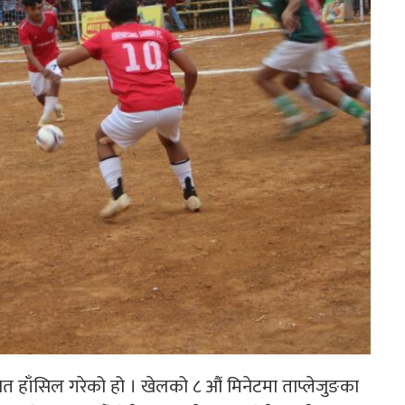
ित हाँसिल गरेको हो । खेलको ८ औं मिनेटमा ताप्लेजुङका