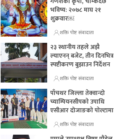
गणेशको कृपा, चम्किदैछ
भविष्य: २०७८ माघ २१
शुक्रवार￼
शक्ति पोष्ट संवादाता
२३ स्थानीय तहले अझै
ल्याएनन् बजेट, तीन दिनभित्र
स्पष्टीकरण बुझाउन निर्देशन
शक्ति पोष्ट संवादाता
पाँचथर जिल्ला तेक्वान्दो
च्याम्पियनसीपकाे उपाधि
एसीआर दोजाङकाे पाेल्टामा
शक्ति पोष्ट संवादाता
एमाले उपाध्यक्ष विष्णु पौडेल