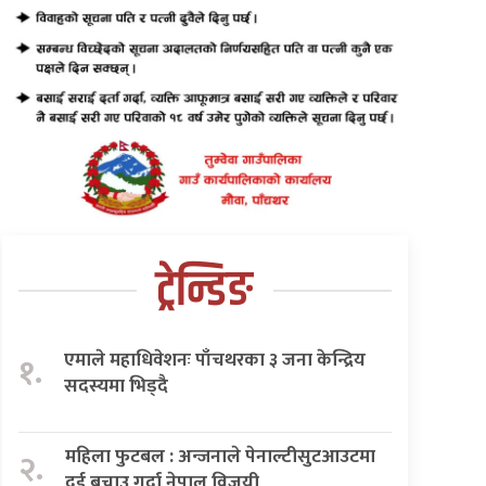
ट्रेन्डिङ
एमाले महाधिवेशनः पाँचथरका ३ जना केन्द्रिय
१.
सदस्यमा भिड्दै
महिला फुटबल : अन्जनाले पेनाल्टीसुटआउटमा
२.
दुई बचाउ गर्दा नेपाल विजयी