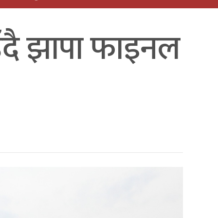
उँदै झापा फाइनल