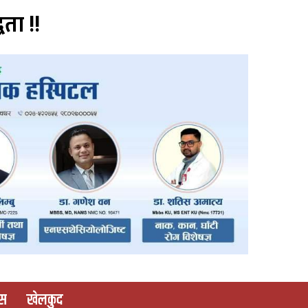
वता !!
ास
खेलकुद