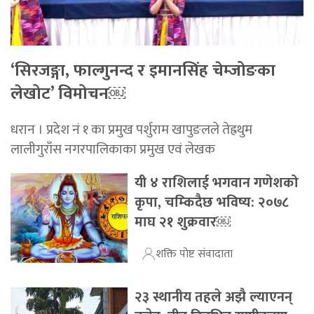
‘सिरजङ्गा, फाल्गुनन्द र इमानसिंह चेम्जोङका
लेखोट’ विमोचन￼
धरान । प्रदेश नं १ का प्रमुख पर्शुराम खापुङलले तेह्रथुम
लालीगुराँस नगरपालिकाका प्रमुख एवं लेखक
यी ४ राशिलाई भगवान गणेशको
कृपा, चम्किदैछ भविष्य: २०७८
माघ २१ शुक्रवार￼
शक्ति पोष्ट संवादाता
२३ स्थानीय तहले अझै ल्याएनन्