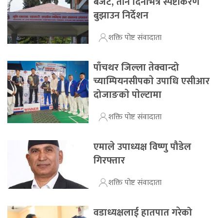
बजेट, तीन दिनभित्र स्पष्टीकरण
बुझाउन निर्देशन
शक्ति पोष्ट संवादाता
पाँचथर जिल्ला तेक्वान्दो
च्याम्पियनसीपकाे उपाधि एसीआर
दोजाङकाे पाेल्टामा
शक्ति पोष्ट संवादाता
एमाले उपाध्यक्ष विष्णु पौडेल
गिरफ्तार
शक्ति पोष्ट संवादाता
वडाध्यक्षलाई हातपात गरेको