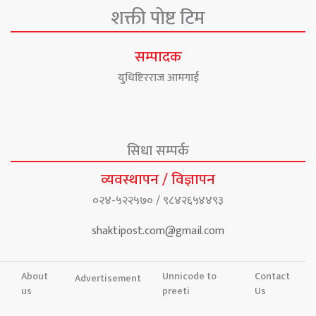
शक्ती पोष्ट टिम
सम्पादक
युधिष्टिरराज आमगाई
सिधा सम्पर्क
व्यवस्थापन / विज्ञापन
०२४-५२२५७० / ९८४२६५४४९३
shaktipost.com@gmail.com
About
Unnicode to
Contact
Advertisement
us
preeti
Us