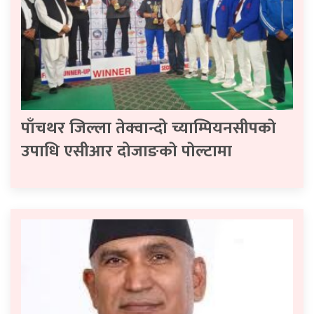
पाँचथर जिल्ला तेक्वान्दो च्याम्पियनसीपकाे
उपाधि एसीआर दोजाङकाे पाेल्टामा