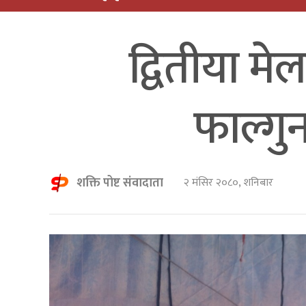
द्वितीया म
फाल्गु
शक्ति पोष्ट संवादाता
२ मंसिर २०८०, शनिबार