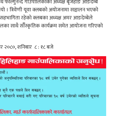
फाल्गुनन्द गाउँपालिकाका अध्यक्ष बृजहाङ आङदेम्बे
यो । त्रिवेणी यूवा क्लबको अयोजनामा सञ्चालन भएको
े सहभागिता रहेकाे क्लबका अध्यक्ष अमर आङदेम्बेले
लका साथै साँँस्कृतिक कार्यक्रम समेत आयोजना गरिएको
सिर २०८०, शनिबार ८ : १८ बजे