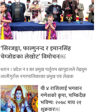
‘सिरजङ्गा, फाल्गुनन्द र इमानसिंह
चेम्जोङका लेखोट’ विमोचन￼
धरान । प्रदेश नं १ का प्रमुख पर्शुराम खापुङलले तेह्रथुम
लालीगुराँस नगरपालिकाका प्रमुख एवं लेखक
यी ४ राशिलाई भगवान
गणेशको कृपा, चम्किदैछ
भविष्य: २०७८ माघ २१
शुक्रवार￼