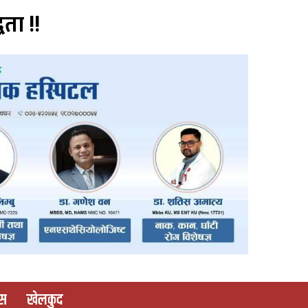
वता !!
ास
खेलकुद