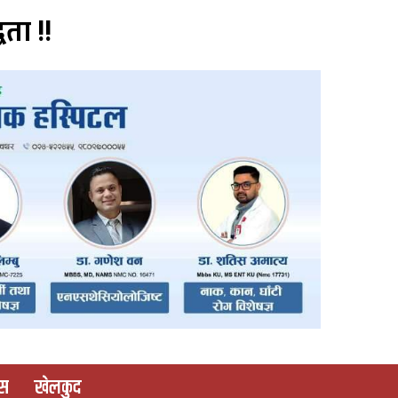
वता !!
ास
खेलकुद