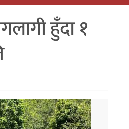
गलागी हुँदा १
ि