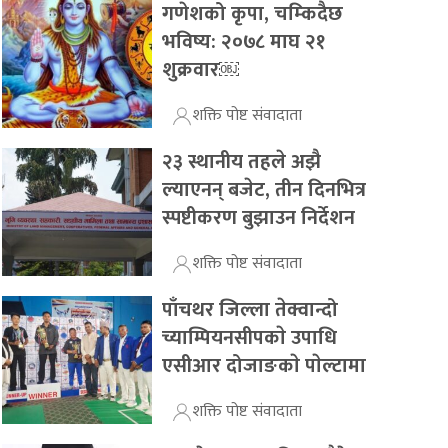
गणेशको कृपा, चम्किदैछ
भविष्य: २०७८ माघ २१
शुक्रवार￼
शक्ति पोष्ट संवादाता
२३ स्थानीय तहले अझै
ल्याएनन् बजेट, तीन दिनभित्र
स्पष्टीकरण बुझाउन निर्देशन
शक्ति पोष्ट संवादाता
पाँचथर जिल्ला तेक्वान्दो
च्याम्पियनसीपकाे उपाधि
एसीआर दोजाङकाे पाेल्टामा
शक्ति पोष्ट संवादाता