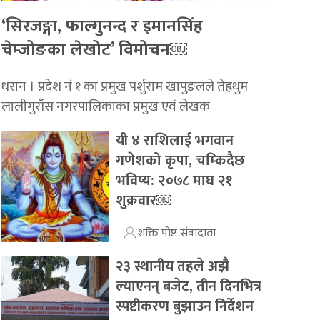
‘सिरजङ्गा, फाल्गुनन्द र इमानसिंह
चेम्जोङका लेखोट’ विमोचन￼
धरान । प्रदेश नं १ का प्रमुख पर्शुराम खापुङलले तेह्रथुम
लालीगुराँस नगरपालिकाका प्रमुख एवं लेखक
यी ४ राशिलाई भगवान
गणेशको कृपा, चम्किदैछ
भविष्य: २०७८ माघ २१
शुक्रवार￼
शक्ति पोष्ट संवादाता
२३ स्थानीय तहले अझै
ल्याएनन् बजेट, तीन दिनभित्र
स्पष्टीकरण बुझाउन निर्देशन