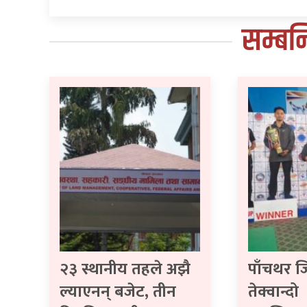
सम्बन
२३ स्थानीय तहले अझै
पाँचथर ज
ल्याएनन् बजेट, तीन
तेक्वान्दो