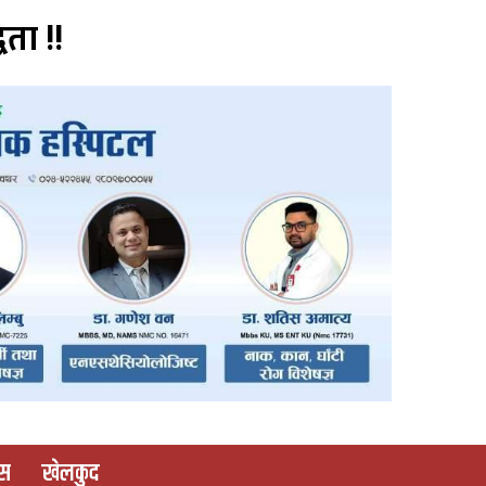
वता !!
ास
खेलकुद