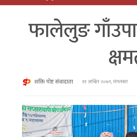
फालेलुङ गाँउ
क्ष
शक्ति पोष्ट संवादाता
११ आश्विन २०७९, मंगलबार