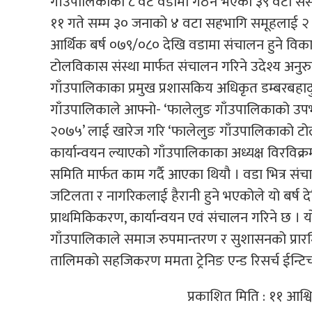
गाँउपालिकाका ८ वटै वडामा गठन भएका ३९ वटा संस्
११ गते सम्म ३० जनाको ४ वटा सहभागि समूहलाई २ द
आर्थिक बर्ष ०७९/०८० देखि वडामा संचालन हुने विक
टोलविकास संस्था मार्फत संचालन गरिने उदेश्य अनु
गाँउपालिकाका प्रमुख प्रशासकिय अधिकृत डम्बरबहा
गाँउपालिकाले आफ्नो- ‘फालेलुङ गाँउपालिकाको उपभ
२०७५’ लाई खारेज गरि ‘फालेलुङ गाँउपालिकाको ट
कार्यान्वयन ल्याएको गाँउपालिकाका अध्यक्ष विरविक्
समिति मार्फत काम गर्दै आएका थियौ । वडा भित्र संचालन
जटिलता र नागरिकलाई हैरानी हुने भएकोले यो बर्ष दे
प्राथमिकिकरण, कार्यान्वयन एवं संचालन गरिने छ । यो
गाँउपालिकाले समाज रुपमान्तरण र सुशासनको प्रारम्
तालिमको सहजिकरण ममता ट्रेनिङ एन्ड रिसर्च ईन्टिच्यू
प्रकाशित मिति : ११ आश्