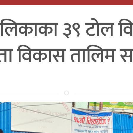
पालिकाका ३९ टोल व
मता विकास तालिम सम्