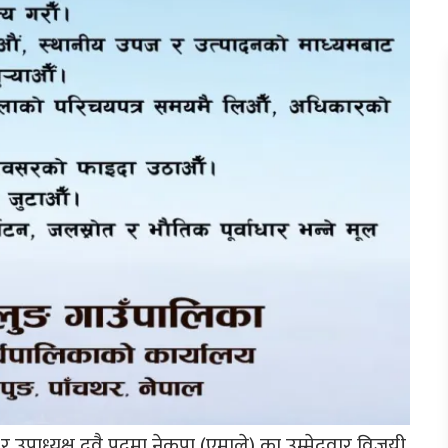
उपाध्यक्ष दुवै पदमा नेकपा (एमाले) का उम्मेदवार विजयी