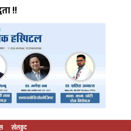
वता !!
ास
खेलकुद