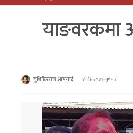
याङवरकमा अध्
युधिष्ठिरराज आमगाई
४ जेष्ठ २०७९, बुधबार