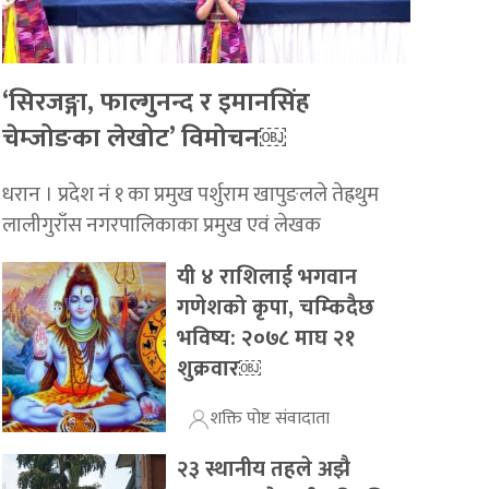
‘सिरजङ्गा, फाल्गुनन्द र इमानसिंह
चेम्जोङका लेखोट’ विमोचन￼
धरान । प्रदेश नं १ का प्रमुख पर्शुराम खापुङलले तेह्रथुम
लालीगुराँस नगरपालिकाका प्रमुख एवं लेखक
यी ४ राशिलाई भगवान
गणेशको कृपा, चम्किदैछ
भविष्य: २०७८ माघ २१
शुक्रवार￼
शक्ति पोष्ट संवादाता
२३ स्थानीय तहले अझै