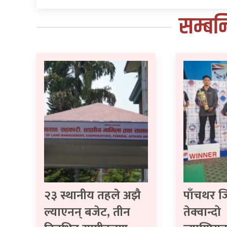
सम्बन
२३ स्थानीय तहले अझै
पाँचथर ज
ल्याएनन् बजेट, तीन
तेक्वान्दो