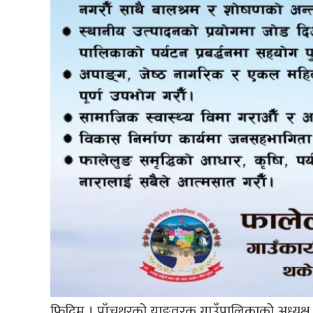
फिदिम । पाँचथरको याङवरक गाउँपालिकाको अध्यक्ष र 