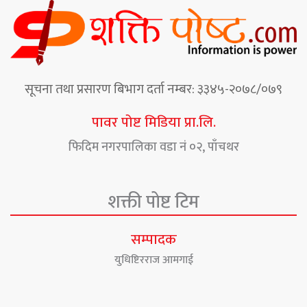
सूचना तथा प्रसारण बिभाग दर्ता नम्बर: ३३४५-२०७८/०७९
पावर पोष्ट मिडिया प्रा.लि.
फिदिम नगरपालिका वडा नं ०२, पाँचथर
शक्ती पोष्ट टिम
सम्पादक
युधिष्टिरराज आमगाई