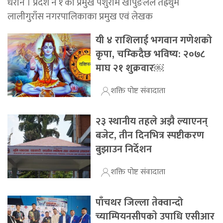
धरान । प्रदेश नं १ का प्रमुख पर्शुराम खापुङलले तेह्रथुम
लालीगुराँस नगरपालिकाका प्रमुख एवं लेखक
यी ४ राशिलाई भगवान गणेशको
कृपा, चम्किदैछ भविष्य: २०७८
माघ २१ शुक्रवार￼
शक्ति पोष्ट संवादाता
२३ स्थानीय तहले अझै ल्याएनन्
बजेट, तीन दिनभित्र स्पष्टीकरण
बुझाउन निर्देशन
शक्ति पोष्ट संवादाता
पाँचथर जिल्ला तेक्वान्दो
च्याम्पियनसीपकाे उपाधि एसीआर