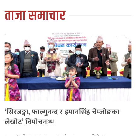
ताजा समाचार
‘सिरजङ्गा, फाल्गुनन्द र इमानसिंह चेम्जोङका
लेखोट’ विमोचन￼