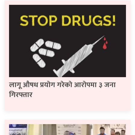
लागू औषध प्रयाेग गरेकाे आराेपमा ३ जना
गिरफ्तार