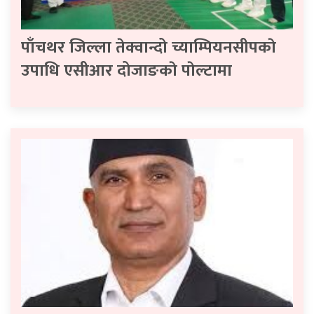
पाँचथर जिल्ला तेक्वान्दो च्याम्पियनसीपकाे
उपाधि एसीआर दोजाङकाे पाेल्टामा