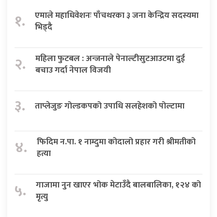
एमाले महाधिवेशनः पाँचथरका ३ जना केन्द्रिय सदस्यमा
१.
भिड्दै
महिला फुटबल : अन्जनाले पेनाल्टीसुटआउटमा दुई
२.
बचाउ गर्दा नेपाल विजयी
३.
ताप्लेजुङ गोल्डकपको उपाधि सलहेशको पोल्टामा
फिदिम न.पा. १ नाम्दुमा कोदालो प्रहार गरी श्रीमतीको
४.
हत्या
गाजामा नुन खाएर भोक मेटाउँदै बालबालिका, १२४ को
५.
मृत्यु