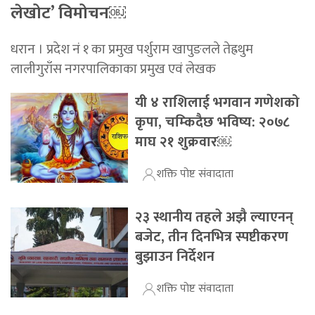
लेखोट’ विमोचन￼
धरान । प्रदेश नं १ का प्रमुख पर्शुराम खापुङलले तेह्रथुम
लालीगुराँस नगरपालिकाका प्रमुख एवं लेखक
यी ४ राशिलाई भगवान गणेशको
कृपा, चम्किदैछ भविष्य: २०७८
माघ २१ शुक्रवार￼
शक्ति पोष्ट संवादाता
२३ स्थानीय तहले अझै ल्याएनन्
बजेट, तीन दिनभित्र स्पष्टीकरण
बुझाउन निर्देशन
शक्ति पोष्ट संवादाता