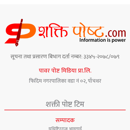
सूचना तथा प्रसारण बिभाग दर्ता नम्बर: ३३४५-२०७८/०७९
पावर पोष्ट मिडिया प्रा.लि.
फिदिम नगरपालिका वडा नं ०२, पाँचथर
शक्ती पोष्ट टिम
सम्पादक
युधिष्टिरराज आमगाई