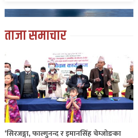
ताजा समाचार
‘सिरजङ्गा, फाल्गुनन्द र इमानसिंह चेम्जोङका