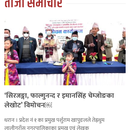
ताजा समाचार
‘सिरजङ्गा, फाल्गुनन्द र इमानसिंह चेम्जोङका
लेखोट’ विमोचन￼
धरान । प्रदेश नं १ का प्रमुख पर्शुराम खापुङलले तेह्रथुम
लालीगुराँस नगरपालिकाका प्रमुख एवं लेखक