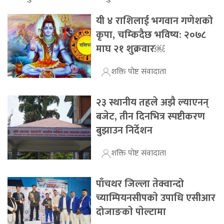
यी ४ राशिलाई भगवान गणेशको
कृपा, चम्किदैछ भविष्य: २०७८
माघ २१ शुक्रवार￼
शक्ति पोष्ट संवादाता
२३ स्थानीय तहले अझै ल्याएनन्
बजेट, तीन दिनभित्र स्पष्टीकरण
बुझाउन निर्देशन
शक्ति पोष्ट संवादाता
पाँचथर जिल्ला तेक्वान्दो
च्याम्पियनसीपकाे उपाधि एसीआर
दोजाङकाे पाेल्टामा