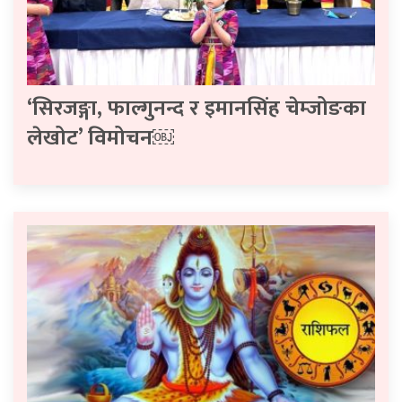
‘सिरजङ्गा, फाल्गुनन्द र इमानसिंह चेम्जोङका
लेखोट’ विमोचन￼