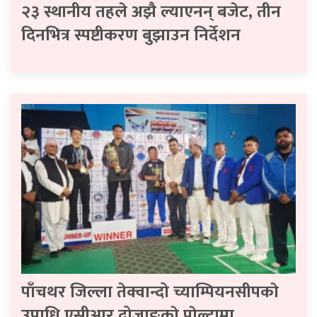
२३ स्थानीय तहले अझै ल्याएनन् बजेट, तीन
दिनभित्र स्पष्टीकरण बुझाउन निर्देशन
पाँचथर जिल्ला तेक्वान्दो च्याम्पियनसीपकाे
उपाधि एसीआर दोजाङकाे पाेल्टामा