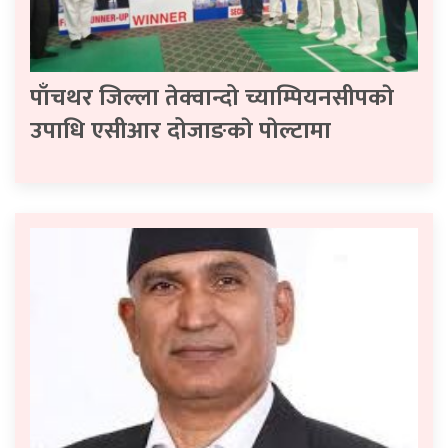
पाँचथर जिल्ला तेक्वान्दो च्याम्पियनसीपकाे
उपाधि एसीआर दोजाङकाे पाेल्टामा