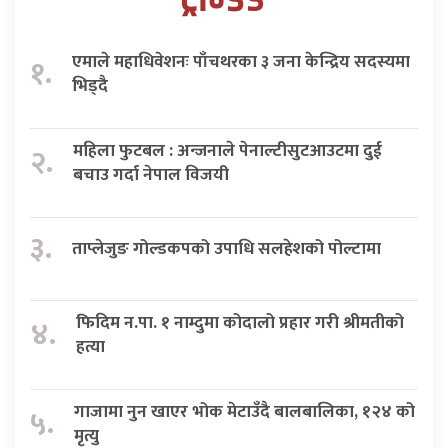
एमाले महाधिवेशनः पाँचथरका ३ जना केन्द्रिय सदस्यमा
१.
भिड्दै
महिला फुटबल : अन्जनाले पेनाल्टीसुटआउटमा दुई
२.
बचाउ गर्दा नेपाल विजयी
३.
ताप्लेजुङ गोल्डकपको उपाधि सलहेशको पोल्टामा
फिदिम न.पा. १ नाम्दुमा कोदालो प्रहार गरी श्रीमतीको
४.
हत्या
गाजामा नुन खाएर भोक मेटाउँदै बालबालिका, १२४ को
५.
मृत्यु