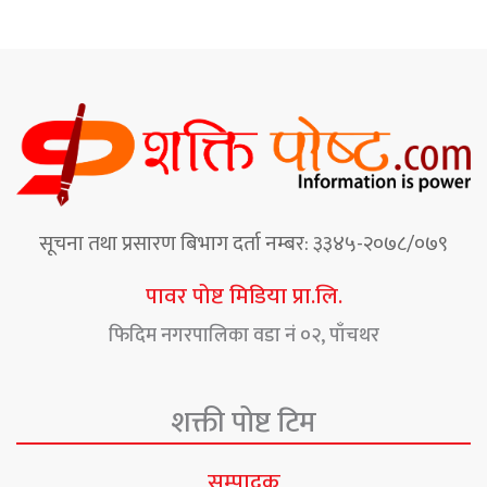
सूचना तथा प्रसारण बिभाग दर्ता नम्बर: ३३४५-२०७८/०७९
पावर पोष्ट मिडिया प्रा.लि.
फिदिम नगरपालिका वडा नं ०२, पाँचथर
शक्ती पोष्ट टिम
सम्पादक