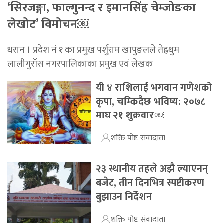
‘सिरजङ्गा, फाल्गुनन्द र इमानसिंह चेम्जोङका
लेखोट’ विमोचन￼
धरान । प्रदेश नं १ का प्रमुख पर्शुराम खापुङलले तेह्रथुम
लालीगुराँस नगरपालिकाका प्रमुख एवं लेखक
यी ४ राशिलाई भगवान गणेशको
कृपा, चम्किदैछ भविष्य: २०७८
माघ २१ शुक्रवार￼
शक्ति पोष्ट संवादाता
२३ स्थानीय तहले अझै ल्याएनन्
बजेट, तीन दिनभित्र स्पष्टीकरण
बुझाउन निर्देशन
शक्ति पोष्ट संवादाता