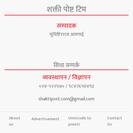
शक्ती पोष्ट टिम
सम्पादक
युधिष्टिरराज आमगाई
सिधा सम्पर्क
व्यवस्थापन / विज्ञापन
०२४-५२२५७० / ९८४२६५४४९३
shaktipost.com@gmail.com
About
Unnicode to
Contact
Advertisement
us
preeti
Us