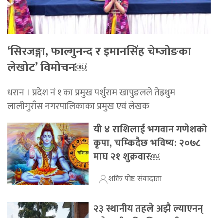
‘सिरजङ्गा, फाल्गुनन्द र इमानसिंह चेम्जोङका
लेखोट’ विमोचन￼
धरान । प्रदेश नं १ का प्रमुख पर्शुराम खापुङलले तेह्रथुम
लालीगुराँस नगरपालिकाका प्रमुख एवं लेखक
यी ४ राशिलाई भगवान गणेशको
कृपा, चम्किदैछ भविष्य: २०७८
माघ २१ शुक्रवार￼
शक्ति पोष्ट संवादाता
२३ स्थानीय तहले अझै ल्याएनन्