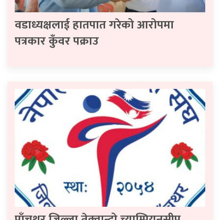
वडाध्यक्षलाई हातपात गरेको आरोपमा
पत्रकार कुँवर पक्राउ
पाँचथर जिल्ला तेक्वान्दो च्याम्पियनसीप