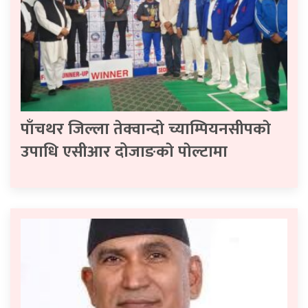
पाँचथर जिल्ला तेक्वान्दो च्याम्पियनसीपकाे
उपाधि एसीआर दोजाङकाे पाेल्टामा