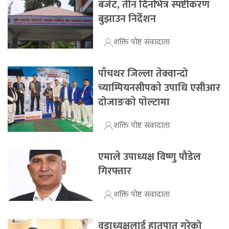
बजेट, तीन दिनभित्र स्पष्टीकरण
बुझाउन निर्देशन
शक्ति पोष्ट संवादाता
पाँचथर जिल्ला तेक्वान्दो
च्याम्पियनसीपकाे उपाधि एसीआर
दोजाङकाे पाेल्टामा
शक्ति पोष्ट संवादाता
एमाले उपाध्यक्ष विष्णु पौडेल
गिरफ्तार
शक्ति पोष्ट संवादाता
वडाध्यक्षलाई हातपात गरेको