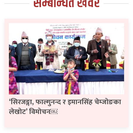
सम्बन्धित खवर
‘सिरजङ्गा, फाल्गुनन्द र इमानसिंह चेम्जोङका
लेखोट’ विमोचन￼