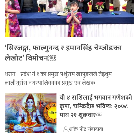
‘सिरजङ्गा, फाल्गुनन्द र इमानसिंह चेम्जोङका
लेखोट’ विमोचन￼
धरान । प्रदेश नं १ का प्रमुख पर्शुराम खापुङलले तेह्रथुम
लालीगुराँस नगरपालिकाका प्रमुख एवं लेखक
यी ४ राशिलाई भगवान गणेशको
कृपा, चम्किदैछ भविष्य: २०७८
माघ २१ शुक्रवार￼
शक्ति पोष्ट संवादाता