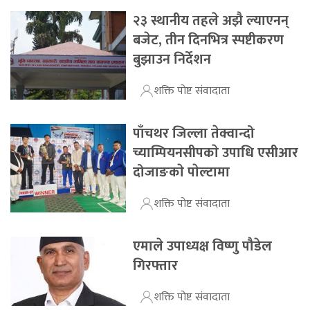
२३ स्थानीय तहले अझै ल्याएनन्
बजेट, तीन दिनभित्र स्पष्टीकरण
बुझाउन निर्देशन
शक्ति पोष्ट संवादाता
पाँचथर जिल्ला तेक्वान्दो
च्याम्पियनसीपकाे उपाधि एसीआर
दोजाङकाे पाेल्टामा
शक्ति पोष्ट संवादाता
एमाले उपाध्यक्ष विष्णु पौडेल
गिरफ्तार
शक्ति पोष्ट संवादाता