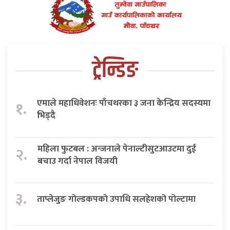
ट्रेन्डिङ
एमाले महाधिवेशनः पाँचथरका ३ जना केन्द्रिय सदस्यमा
१.
भिड्दै
महिला फुटबल : अन्जनाले पेनाल्टीसुटआउटमा दुई
२.
बचाउ गर्दा नेपाल विजयी
३.
ताप्लेजुङ गोल्डकपको उपाधि सलहेशको पोल्टामा