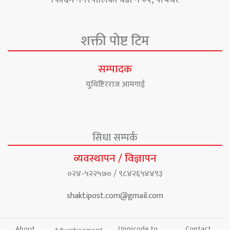
फिदिम नगरपालिका वडा नं ०२, पाँचथर
शक्ती पोष्ट टिम
सम्पादक
युधिष्टिरराज आमगाई
सिधा सम्पर्क
व्यवस्थापन / विज्ञापन
०२४-५२२५७० / ९८४२६५४४९३
shaktipost.com@gmail.com
About
Unnicode to
Contact