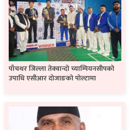
पाँचथर जिल्ला तेक्वान्दो च्याम्पियनसीपकाे
उपाधि एसीआर दोजाङकाे पाेल्टामा