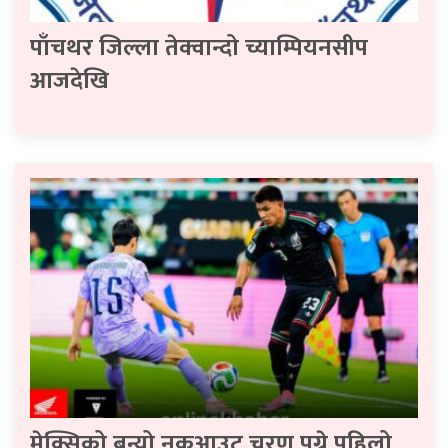
पाँचथर जिल्ला तेक्वान्दो च्याम्पियनसीप
आजदेखि
मेक्सिको बन्यो नकआउट चरण पुग्ने पहिलो