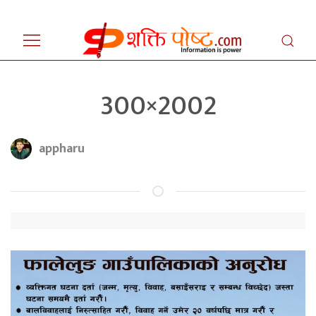
300×2002
appharu