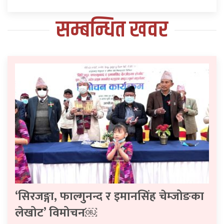
सम्बन्धित खवर
‘सिरजङ्गा, फाल्गुनन्द र इमानसिंह चेम्जोङका
लेखोट’ विमोचन￼